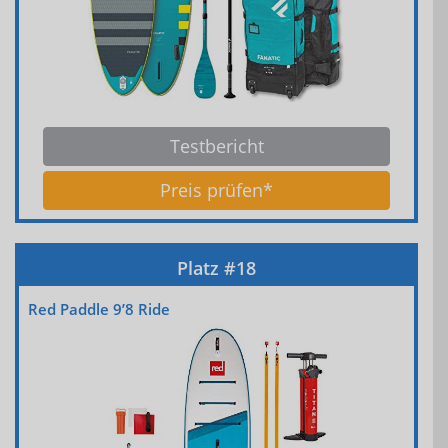
Testbericht
Preis prüfen*
Red Paddle 9’8 Ride