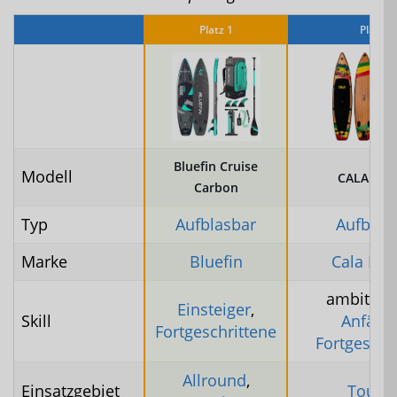
Platz 1
Platz 2
Bluefin Cruise
Modell
CALA Ikat
Carbon
Typ
Aufblasbar
Aufblas
Marke
Bluefin
Cala Boa
ambitioni
Einsteiger
,
Skill
Anfäng
Fortgeschrittene
Fortgeschr
Allround
,
Einsatzgebiet
Tourin