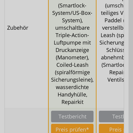
(Smartlock-
(umschaltba
System/US-Box-
teiliges Voll
System),
Paddel (stu
Zubehör
umschaltbare
verstellbar),
Triple-Action-
Leash (spira
Luftpumpe mit
Sicherungslei
Druckanzeige
Schlüsself
(Manometer),
abnehmbare
Coiled-Leash
(Smartlock-S
(spiralförmige
Repairkit 
Sicherungsleine),
Ventilschl
wasserdichte
Handyhülle,
Repairkit
Testbericht
Testberi
Preis prüfen*
Preis prü