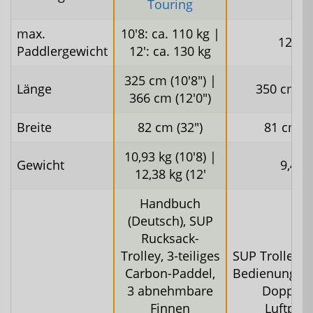
Touring
max.
10'8: ca. 110 kg |
120 k
Paddlergewicht
12': ca. 130 kg
325 cm (10'8") |
Länge
350 cm (1
366 cm (12'0")
Breite
82 cm (32")
81 cm (3
10,93 kg (10'8) |
Gewicht
9,4 k
12,38 kg (12'
Handbuch
(Deutsch), SUP
Rucksack-
Trolley, 3-teiliges
SUP Trolley-R
Carbon-Paddel,
Bedienungsan
3 abnehmbare
Doppelh
Finnen
Luftpu