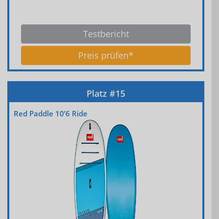
Testbericht
Preis prüfen*
Red Paddle 10’6 Ride