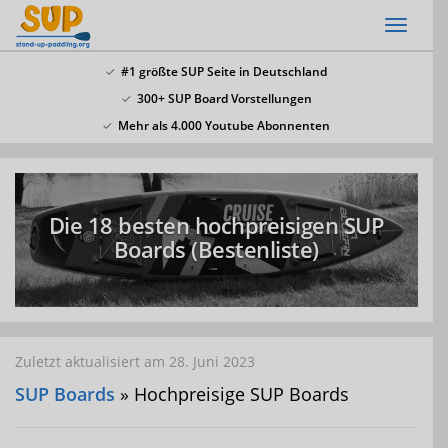
Skip
Toggl
to
naviga
main
#1 größte SUP Seite in Deutschland
content
300+ SUP Board Vorstellungen
x
Mehr als 4.000 Youtube Abonnenten
SSV: Große Bluefin Sonderangebote
In unserem SUP Board Test 2024 haben wir alle
aktuellen Bluefin Boards getestet und waren
Die 18 besten hochpreisigen SUP
überzeugt! Aktuell gib es wieder große
Bluefin
Boards (Bestenliste)
Sonderangebote hier
.
Zuletzt aktualisiert am 28. Juni 2023
SUP Boards
» Hochpreisige SUP Boards