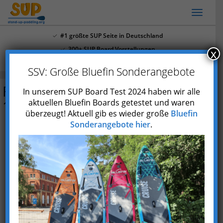
Skip
Toggl
to
naviga
main
#1 größte SUP Seite in Deutschland
content
300+ SUP Board Vorstellungen
x
Mehr als 4.000 Youtube Abonnenten
SSV: Große Bluefin Sonderangebote
Fanatic Ray Air Premium
In unserem SUP Board Test 2024 haben wir alle
11’6″/12’6″/13’6″
aktuellen Bluefin Boards getestet und waren
überzeugt! Aktuell gib es wieder große
Bluefin
Sonderangebote hier
.
Preis prüfen*
Typ
Aufblasbar
Marke
Fanatic
Skill
Einsteiger
,
Fortgeschrittene
Einsatzgebiet
Touring
max.
11.6: bis ca. 110 kg | 12.6: bis ca. 120 kg | 13.6: bis