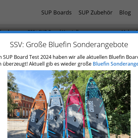
SUP Boards
SUP Zubehör
Blog
hland
300+ SUP Board Vorstellungen
Mehr al
 Jahr
Auch Paddel und Zubehör getestet
SUP Boa
SSV: Große Bluefin Sonderangebote
Bluefin Nitro
 SUP Board Test 2024 haben wir alle aktuellen Bluefin Boar
 überzeugt! Aktuell gib es wieder große
Bluefin Sonderange
Typ
Aufblasbar
Marke
Bluefin
Skill
Fortgeschrittene
Einsatzgebiet
Racing-Board
max.
ca. 120-130 kg
Paddlergewicht
Länge
427 cm (14'0")
Breite
71 cm (28")