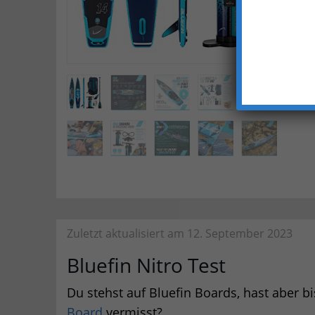
Zuletzt aktualisiert am 12. September 2023
Bluefin Nitro Test
Du stehst auf Bluefin Boards, hast aber b
Board
vermisst?