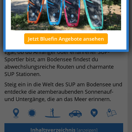
Entdecke die faszinierenden Möglichkeiten des
Stand Up Paddlings am Bodensee!
In diesem Artikel zeigen wir dir 11 tolle SUP
Touren und Stationen, um den drittgrößten See
Mitteleuropas auf eine ganz besondere Weise
Jetzt Bluefin Angebote ansehen
zu erleben.
Egal, ob du Anfänger oder erfahrener SUP-
Sportler bist, am Bodensee findest du
abwechslungsreiche Routen und charmante
SUP Stationen.
Steig ein in die Welt des SUP am Bodensee und
entdecke die atemberaubenden Sonnenauf-
und Untergänge, die an das Meer erinnern.
Inhaltsverzeichnis
[
anzeigen
]