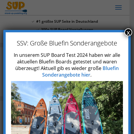
Skip
Toggl
to
naviga
main
#1 größte SUP Seite in Deutschland
content
300+ SUP Board Vorstellungen
x
Mehr als 4.000 Youtube Abonnenten
SSV: Große Bluefin Sonderangebote
In unserem SUP Board Test 2024 haben wir alle
aktuellen Bluefin Boards getestet und waren
SUP Bodensee: Die 11 besten SUP
überzeugt! Aktuell gib es wieder große
Bluefin
Touren + SUP Stationen
Sonderangebote hier
.
Blog
SUP Bodensee: Die 11 besten SUP Touren + SUP
Stationen
Zuletzt aktualisiert am 11. August 2025