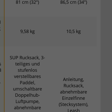
81 cm (32")
86,5 cm (34")
1
g
9,58 kg
10,5 kg
SUP Rucksack, 3-
s
teiliges und
3
stufenlos
verstellbares
Anleitung,
-
Paddel,
Rucksack,
umschaltbare
abnehmbare
Doppelhub-
Einzelfinne
Luftpumpe,
(Stecksystem),
abnehmbare
Leash