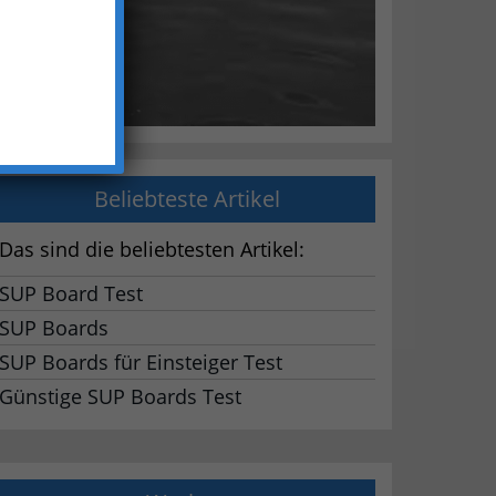
Beliebteste Artikel
Das sind die beliebtesten Artikel:
SUP Board Test
SUP Boards
SUP Boards für Einsteiger Test
Günstige SUP Boards Test