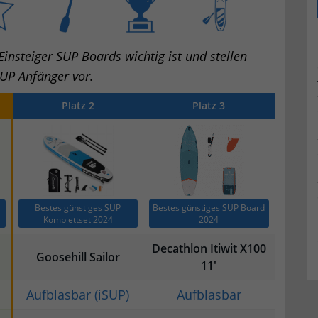
insteiger SUP Boards wichtig ist und stellen
UP Anfänger vor.
Platz 2
Platz 3
Bestes günstiges SUP
Bestes günstiges SUP Board
Komplettset 2024
2024
Decathlon Itiwit X100
Goosehill Sailor
11′
Aufblasbar (iSUP)
Aufblasbar