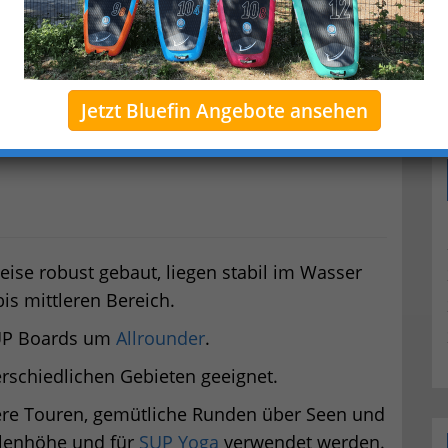
Jetzt Bluefin Angebote ansehen
eise robust gebaut, liegen stabil im Wasser
is mittleren Bereich.
 SUP Boards um
Allrounder
.
erschiedlichen Gebieten geeignet.
ere Touren, gemütliche Runden über Seen und
llenhöhe und für
SUP Yoga
verwendet werden.