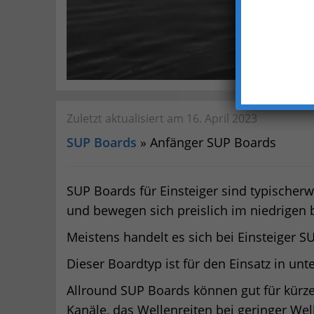
Zuletzt aktualisiert am 16. April 2023
SUP Boards
» Anfänger SUP Boards
SUP Boards für Einsteiger sind typischerw
und bewegen sich preislich im niedrigen b
Meistens handelt es sich bei Einsteiger
Dieser Boardtyp ist für den Einsatz in unt
Allround SUP Boards können gut für kürz
Kanäle, das Wellenreiten bei geringer We