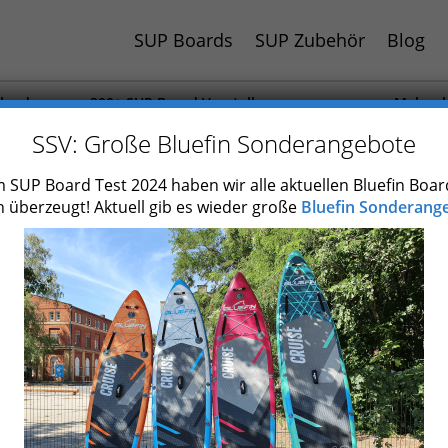
SUP Boards
SUP Zubehör
Blog
hland
300+ SUP Board Vorstellungen
Mehr al
 Jahr
Auch Paddel und Zubehör getestet
SUP Boa
SSV: Große Bluefin Sonderangebote
 SUP Board Test 2024 haben wir alle aktuellen Bluefin Boar
 überzeugt! Aktuell gib es wieder große
Bluefin Sonderange
 besten SUP Boards für An
(Bestenliste)