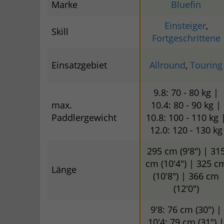
Marke
Bluefin
Einsteiger
,
Skill
Fortgeschrittene
Einsatzgebiet
Allround
,
Touring
9.8: 70 - 80 kg |
max.
10.4: 80 - 90 kg |
Paddlergewicht
10.8: 100 - 110 kg 
12.0: 120 - 130 kg
295 cm (9'8") | 31
cm (10'4") | 325 c
Länge
(10'8") | 366 cm
(12'0")
9'8: 76 cm (30") |
10'4: 79 cm (31") |