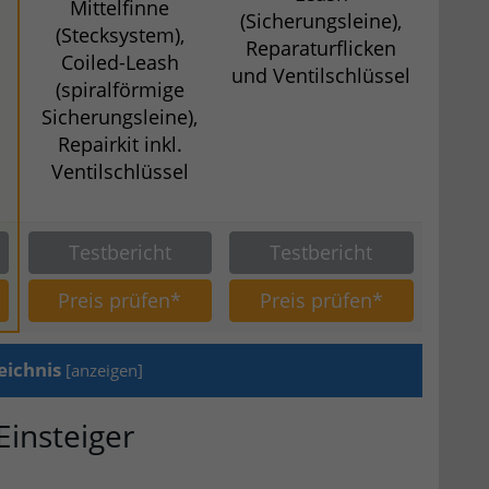
Mittelfinne
(Sicherungsleine),
(Stecksystem),
Reparaturflicken
Coiled-Leash
und Ventilschlüssel
(spiralförmige
Sicherungsleine),
Repairkit inkl.
Ventilschlüssel
Testbericht
Testbericht
Preis prüfen*
Preis prüfen*
eichnis
[
anzeigen
]
Einsteiger