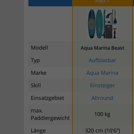
Platz 1
Modell
Aqua Marina Beast
Typ
Aufblasbar
Marke
Aqua Marina
Skill
Einsteiger
Einsatzgebiet
Allround
max.
100 kg
Paddlergewicht
Länge
320 cm (10'6")