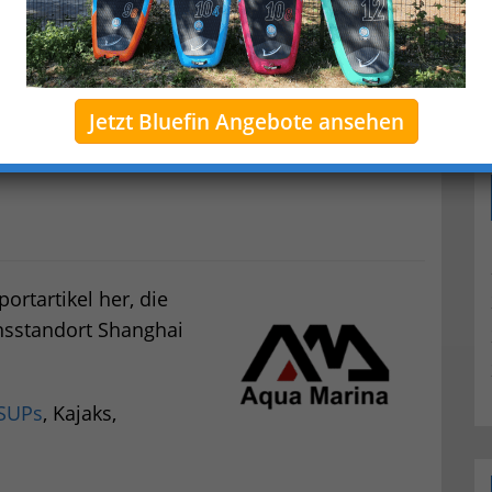
Jetzt Bluefin Angebote ansehen
ortartikel her, die
sstandort Shanghai
iSUPs
, Kajaks,