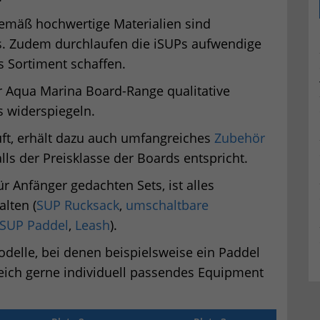
emäß hochwertige Materialien sind
ds. Zudem durchlaufen die iSUPs aufwendige
s Sortiment schaffen.
r Aqua Marina Board-Range qualitative
s widerspiegeln.
ft, erhält dazu auch umfangreiches
Zubehör
lls der Preisklasse der Boards entspricht.
ür Anfänger gedachten Sets, ist alles
lten (
SUP Rucksack
,
umschaltbare
 SUP Paddel
,
Leash
).
odelle, bei denen beispielsweise ein Paddel
reich gerne individuell passendes Equipment