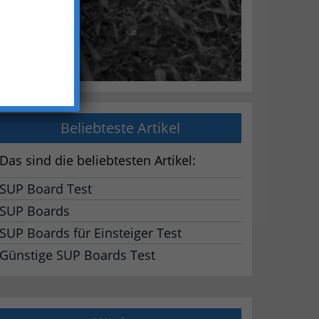
Beliebteste Artikel
Das sind die beliebtesten Artikel:
SUP Board Test
SUP Boards
SUP Boards für Einsteiger Test
Günstige SUP Boards Test