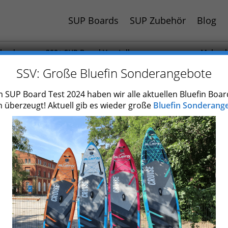
SUP Boards
SUP Zubehör
Blog
hland
300+ SUP Board Vorstellungen
Mehr al
 Jahr
Auch Paddel und Zubehör getestet
SUP Boa
SSV: Große Bluefin Sonderangebote
 SUP Board Test 2024 haben wir alle aktuellen Bluefin Boar
 überzeugt! Aktuell gib es wieder große
Bluefin Sonderange
Marina SUP Test: Die 26 b
Modelle (Übersicht)