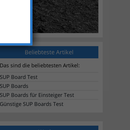
Beliebteste Artikel
Das sind die beliebtesten Artikel:
SUP Board Test
SUP Boards
SUP Boards für Einsteiger Test
Günstige SUP Boards Test