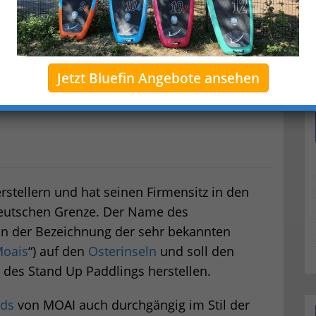
Jetzt Bluefin Angebote ansehen
stellern und hat seinen Firmensitz in den
deutschen Grenze. Der Name des
n der Bezeichnung der sehr bekannten
oais
“) auf den
Osterinseln
und soll den
des Stand Up Paddlings herstellen.
ds
von MOAI auch durchgängig im Stil der