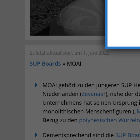
Zuletzt aktualisiert am 1. Juni 2023
SUP Boards
» MOAI
MOAI gehört zu den jüngeren SUP Her
Niederlanden (
Zevenaar
), nahe der 
Unternehmens hat seinen Ursprung i
monolithischen Menschenfiguren („
M
Bezug zu den
polynesischen Wurzeln
Dementsprechend sind die
SUP Boar