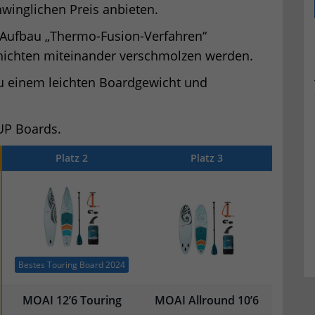
winglichen Preis anbieten.
 Aufbau „Thermo-Fusion-Verfahren“
chichten miteinander verschmolzen werden.
 zu einem leichten Boardgewicht und
UP Boards.
Platz 2
Platz 3
Bestes Touring Board 2024
MOAI 12’6 Touring
MOAI Allround 10’6