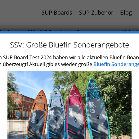
SUP Boards
SUP Zubehör
Blog
hland
300+ SUP Board Vorstellungen
Mehr al
 Jahr
Auch Paddel und Zubehör getestet
SUP Boa
SSV: Große Bluefin Sonderangebote
 SUP Board Test 2024 haben wir alle aktuellen Bluefin Boar
 überzeugt! Aktuell gib es wieder große
Bluefin Sonderange
SUP Test: Die 8 besten Mo
(Übersicht)