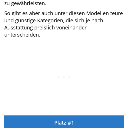
Ein günstiges 12’6 SUP Board, was preislich
vergleichbar mit kleineren Allroundern ist, ist
nicht wirklich zu finden. Die Konstruktion und
Materialqualität muss bei SUP Boards dieser
Klasse hoch sein, um bestmögliche
Performance zu gewährleisten.
So gibt es aber auch unter diesen Modellen
teure und günstige Kategorien, die sich je nach
Ausstattung preislich voneinander
unterscheiden.