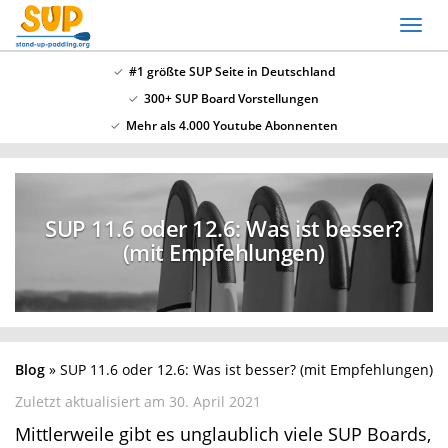
Skip
Toggl
to
naviga
main
#1 größte SUP Seite in Deutschland
content
300+ SUP Board Vorstellungen
x
Mehr als 4.000 Youtube Abonnenten
SSV: Große Bluefin Sonderangebote
In unserem SUP Board Test 2024 haben wir alle
aktuellen Bluefin Boards getestet und waren
SUP 11.6 oder 12.6: Was ist besser?
überzeugt! Aktuell gib es wieder große
Bluefin
(mit Empfehlungen)
Sonderangebote hier
.
Blog
SUP 11.6 oder 12.6: Was ist besser? (mit
Empfehlungen)
Zuletzt aktualisiert am 30. April 2021