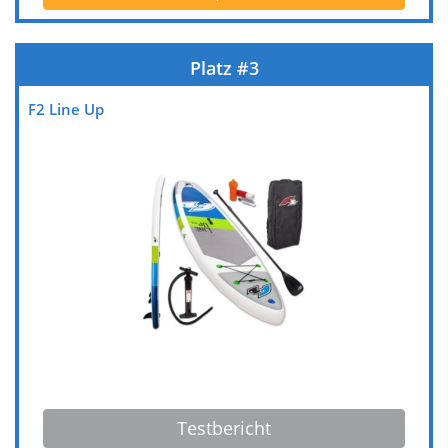
Testbericht
Preis prüfen*
F2 Line Up