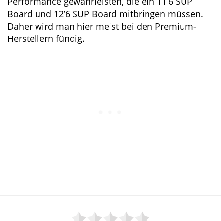
gute Gleiteigenschaften und höhere
Geschwindigkeit legen.
Für Boards beider Klassen muss man etwas
mehr Geld investieren. Die aufwendigere
Bauweise und höhere Materialqualität muss
die Performance gewährleisten, die ein 11’6
SUP Board und 12’6 SUP Board mitbringen
müssen. Daher wird man hier meist bei den
Premium-Herstellern fündig.