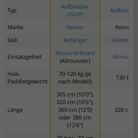
Aufblasbar
Typ
Aufblasbar
(iSUP)
Marke
Kesser
Kesser
Skill
Anfänger
Einsteiger
Allround Board
Einsatzgebiet
Allround
(Allrounder)
max.
70-120 kg (je
130 kg
Paddlergewicht
nach Modell)
305 cm (10'0"),
320 cm (10'6"),
Länge
365 cm (12'0)
320 cm
oder 380 cm
(12'6")
76 bzw. 77 cm