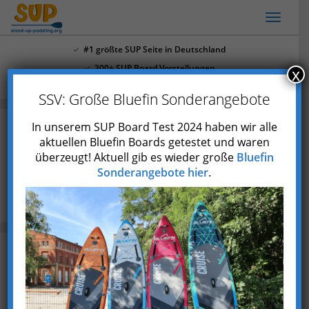
Skip
Toggl
to
naviga
main
#1 größte SUP Seite in Deutschland
content
300+ SUP Board Vorstellungen
x
Mehr als 4.000 Youtube Abonnenten
SSV: Große Bluefin Sonderangebote
In unserem SUP Board Test 2024 haben wir alle
aktuellen Bluefin Boards getestet und waren
Kesser SUP Test: Die 4 besten
überzeugt! Aktuell gib es wieder große
Bluefin
Modelle (Übersicht)
Sonderangebote hier
.
Zuletzt aktualisiert am 31. Mai 2023
SUP Boards
» Kesser