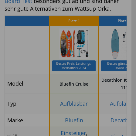
Board Test
besonders gut ab und sind daher
sehr gute Alternativen zum Wattsup Orka.
Platz 1
Platz 2
Bestes Preis-Leistungs-
Bestes günstiges 
Verhältnis 2024
Board 2024
Decathlon Itiwit
Modell
Bluefin Cruise
11′
Typ
Aufblasbar
Aufblasba
Marke
Bluefin
Decathlo
Einsteiger
,