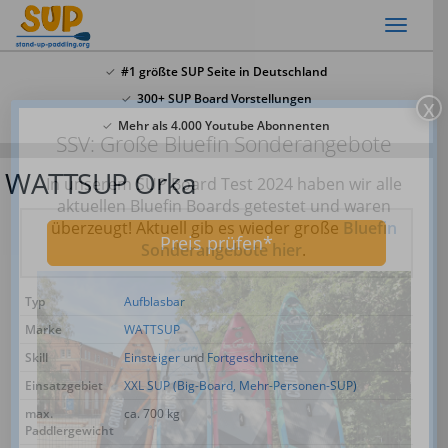
Skip
Toggl
to
naviga
main
#1 größte SUP Seite in Deutschland
content
300+ SUP Board Vorstellungen
x
Mehr als 4.000 Youtube Abonnenten
SSV: Große Bluefin Sonderangebote
WATTSUP Orka
In unserem SUP Board Test 2024 haben wir alle
aktuellen Bluefin Boards getestet und waren
überzeugt! Aktuell gib es wieder große
Bluefin
Preis prüfen*
Sonderangebote hier
.
Typ
Aufblasbar
Marke
WATTSUP
Skill
Einsteiger
und
Fortgeschrittene
Einsatzgebiet
XXL SUP (Big-Board, Mehr-Personen-SUP)
max.
ca. 700 kg
Paddlergewicht