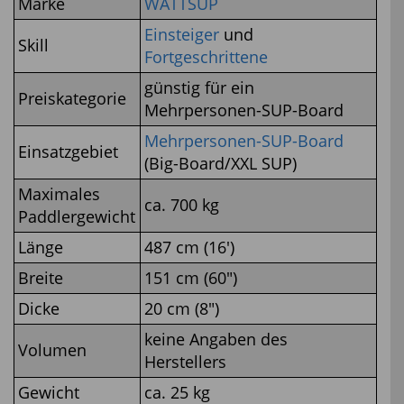
Marke
WATTSUP
Einsteiger
und
Skill
Fortgeschrittene
günstig für ein
Preiskategorie
Mehrpersonen-SUP-Board
Mehrpersonen-SUP-Board
Einsatzgebiet
(Big-Board/XXL SUP)
Maximales
ca. 700 kg
Paddlergewicht
Länge
487 cm (16′)
Breite
151 cm (60″)
Dicke
20 cm (8″)
keine Angaben des
Volumen
Herstellers
Gewicht
ca. 25 kg