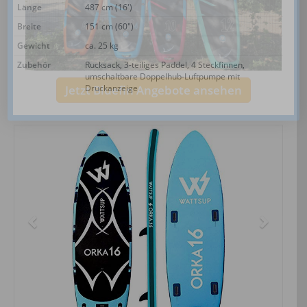
Länge
487 cm (16')
Breite
151 cm (60")
Gewicht
ca. 25 kg
Zubehör
Rucksack, 3-teiliges Paddel, 4 Steckfinnen,
umschaltbare Doppelhub-Luftpumpe mit
Jetzt Bluefin Angebote ansehen
Druckanzeige