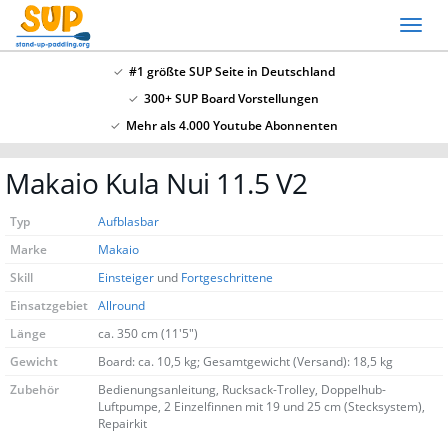
Skip
Toggl
to
naviga
main
#1 größte SUP Seite in Deutschland
content
300+ SUP Board Vorstellungen
x
Mehr als 4.000 Youtube Abonnenten
SSV: Große Bluefin Sonderangebote
Makaio Kula Nui 11.5 V2
In unserem SUP Board Test 2024 haben wir alle
aktuellen Bluefin Boards getestet und waren
Typ
Aufblasbar
überzeugt! Aktuell gib es wieder große
Bluefin
Sonderangebote hier
.
Marke
Makaio
Skill
Einsteiger
und
Fortgeschrittene
Einsatzgebiet
Allround
Länge
ca. 350 cm (11'5")
Gewicht
Board: ca. 10,5 kg; Gesamtgewicht (Versand): 18,5 kg
Zubehör
Bedienungsanleitung, Rucksack-Trolley, Doppelhub-
Luftpumpe, 2 Einzelfinnen mit 19 und 25 cm
(Stecksystem), Repairkit