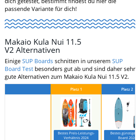
Lieferumfang gehört, finde ich persönlich
fahrlässig, denn dadurch wird dem Einsteiger
suggeriert, dass eine Leash nicht unbedingt
sein muss…das Gegenteil ist der Fall. Sei
schlauer und fahr bitte nie ohne Leash!
Wir von stand-up-paddling.org haben eine
große Auswahl an hochwertigen
Paddel
und
Leashs
für dich getestet, bestimmt findest du
hier die passende Variante für dich!
Makaio Kula Nui 11.5
V2 Alternativen
Einige
SUP Boards
schnitten in unserem
SUP
Board Test
besonders gut ab und sind daher
sehr gute Alternativen zum Makaio Kula Nui