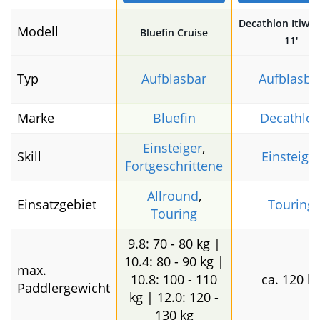
11.5 V2.
Platz 1
Platz 2
Bestes Preis-Leistungs-
Bestes günstiges 
Verhältnis 2024
Board 2024
Decathlon Itiwit
Modell
Bluefin Cruise
11′
Typ
Aufblasbar
Aufblasba
Marke
Bluefin
Decathlo
Einsteiger
,
Skill
Einsteige