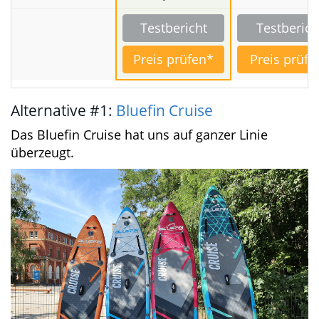
Luftpumpe mit
Reparaturfli
Druckanzeige
und
(Manometer),
Ventilschlüs
Coiled-Leash
(spiralförmige
Sicherungsleine),
wasserdichte
Handyhülle,
Repairkit
Testbericht
Testberich
Preis prüfen*
Preis prüfe
Alternative #1:
Bluefin Cruise
Das Bluefin Cruise hat uns auf ganzer Linie
überzeugt.