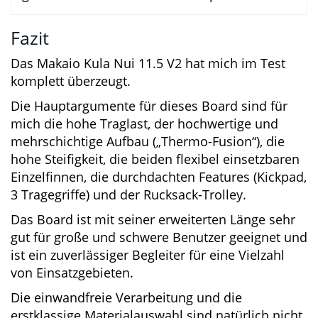
Ja, das Makaio Kula Nui eignet sich perfekt
für Einsteiger, da es eine hohe Kippstabilität
besitzt und vielseitig einsetzbar ist. Durch
das hohe Volumen und die steife
Gesamtkonstruktion ist es vor allem für
große und schwere Paddler
empfehlenswert!
Fazit
Das Makaio Kula Nui 11.5 V2 hat mich im Test
komplett überzeugt.
Die Hauptargumente für dieses Board sind für
mich die hohe Traglast, der hochwertige und
mehrschichtige Aufbau („Thermo-Fusion“), die
hohe Steifigkeit, die beiden flexibel
einsetzbaren Einzelfinnen, die durchdachten
Features (Kickpad, 3 Tragegriffe) und der