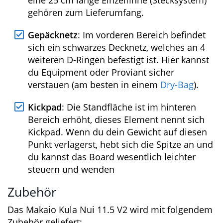
und an der Nose. Alle Trageschlaufen sind
aus Neopren und mit dem
Herstellernamen bestickt.
2 abnehmbare Einzelfinnen
: Eine 19 cm
und eine 25 cm lange Einzelfinne
(Stecksystem) gehören zum Lieferumfang.
Gepäcknetz
: Im vorderen Bereich befindet
sich ein schwarzes Decknetz, welches an 4
weiteren D-Ringen befestigt ist. Hier
kannst du Equipment oder Proviant sicher
verstauen (am besten in einem
Dry-Bag
).
Kickpad
: Die Standfläche ist im hinteren
Bereich erhöht, dieses Element nennt sich
Kickpad. Wenn du dein Gewicht auf diesen
Punkt verlagerst, hebt sich die Spitze an
und du kannst das Board wesentlich