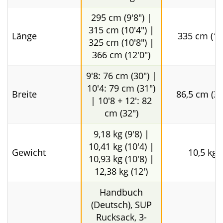
Fortgeschrittene
Allround
,
Einsatzgebiet
Touring
Touring
9.8: 70 - 80 kg |
10.4: 80 - 90 kg |
max.
10.8: 100 - 110
ca. 120 k
Paddlergewicht
kg | 12.0: 120 -
130 kg
295 cm (9'8") |
315 cm (10'4") |
Länge
335 cm (11
325 cm (10'8") |
366 cm (12'0")
9'8: 76 cm (30") |
10'4: 79 cm (31")
Breite
86,5 cm (34
| 10'8 + 12': 82