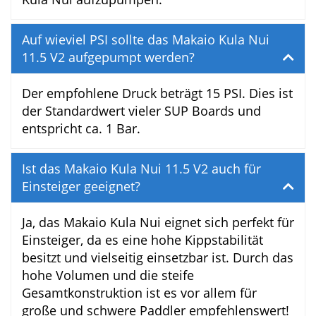
Wie lange dauert das Aufpumpen des
Makaio Kula Nui 11.5 V2?
Aufgrund des recht hohen Volumens
brauchst du ca. 7-10 Minuten, um das
Makaio Kula Nui aufzupumpen.
Auf wieviel PSI sollte das Makaio Kula Nui
11.5 V2 aufgepumpt werden?
Der empfohlene Druck beträgt 15 PSI. Dies
ist der Standardwert vieler SUP Boards und
entspricht ca. 1 Bar.
Ist das Makaio Kula Nui 11.5 V2 auch für
Einsteiger geeignet?