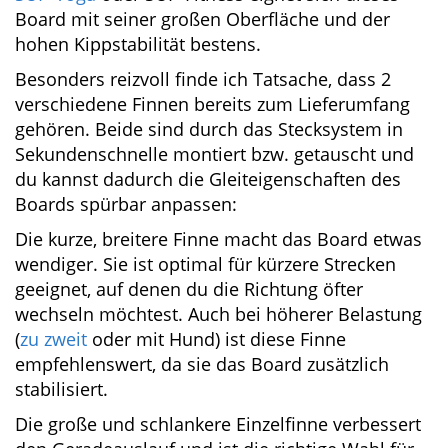
Egal, ob Badeausflug, etwas längere Touren,
SUP mit Kind oder
SUP mit deinem Hund
…
selbst für
SUP-Yoga
oder SUP-Fitness eignet
sich dieses Board mit seiner großen Oberfläche
und der hohen Kippstabilität bestens.
Besonders reizvoll finde ich Tatsache, dass 2
verschiedene Finnen bereits zum Lieferumfang
gehören. Beide sind durch das Stecksystem in
Sekundenschnelle montiert bzw. getauscht und
du kannst dadurch die Gleiteigenschaften des
Boards spürbar anpassen:
Die kurze, breitere Finne macht das Board
etwas wendiger. Sie ist optimal für kürzere
Strecken geeignet, auf denen du die Richtung
öfter wechseln möchtest. Auch bei höherer
Belastung (
zu zweit
oder mit Hund) ist diese
Finne empfehlenswert, da sie das Board