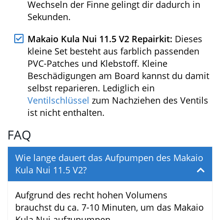
Finnen:
Beide Finnen (19 und 25 cm) sind
abnehmbar und werden über ein
Stecksystem am Board befestigt. Zur
Montage wird die gewünschte Finne
einfach in die Schiene geschoben (Slide-In-
System) und mit einem kleinen Clip fixiert.
Das Wechseln der Finne gelingt dir
dadurch in Sekunden.
Makaio Kula Nui 11.5 V2 Repairkit:
Dieses
kleine Set besteht aus farblich passenden
PVC-Patches und Klebstoff. Kleine
Beschädigungen am Board kannst du
damit selbst reparieren. Lediglich ein
Ventilschlüssel
zum Nachziehen des
Ventils ist nicht enthalten.
FAQ