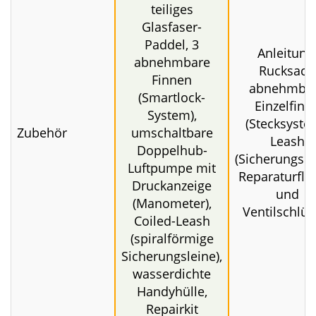
cm (32")
9,18 kg (9'8) |
10,41 kg (10'4) |
Gewicht
10,5 kg
10,93 kg (10'8) |
12,38 kg (12')
Handbuch
(Deutsch), SUP
Rucksack, 3-
teiliges
Glasfaser-
Paddel, 3
Anleitung
abnehmbare
Rucksack,
Finnen
abnehmba
(Smartlock-
Einzelfinn
System),
(Stecksyste
Zubehör
umschaltbare
Leash
Doppelhub-
(Sicherungsle