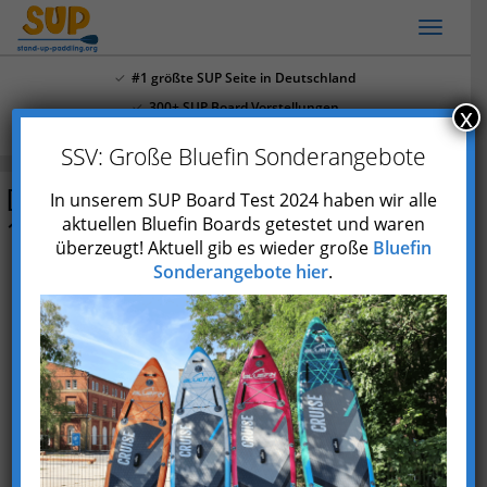
Skip
Toggl
to
naviga
main
#1 größte SUP Seite in Deutschland
content
300+ SUP Board Vorstellungen
x
Mehr als 4.000 Youtube Abonnenten
SSV: Große Bluefin Sonderangebote
Decathlon Itiwit Expedition X900
In unserem SUP Board Test 2024 haben wir alle
14′
aktuellen Bluefin Boards getestet und waren
überzeugt! Aktuell gib es wieder große
Bluefin
Sonderangebote hier
.
Preis prüfen*
Typ
Aufblasbar
Marke
Decathlon
Skill
Fortgeschrittene
Einsatzgebiet
Touring
max.
140 kg