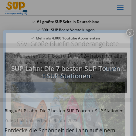
Skip
Toggl
to
naviga
main
#1 größte SUP Seite in Deutschland
content
300+ SUP Board Vorstellungen
x
Mehr als 4.000 Youtube Abonnenten
SSV: Große Bluefin Sonderangebote
In unserem SUP Board Test 2024 haben wir alle
aktuellen Bluefin Boards getestet und waren
SUP Lahn: Die 7 besten SUP Touren
überzeugt! Aktuell gib es wieder große
Bluefin
+ SUP Stationen
Sonderangebote hier
.
Blog
SUP Lahn: Die 7 besten SUP Touren + SUP Stationen
Zuletzt aktualisiert am 29. Juni 2023
Entdecke die Schönheit der Lahn auf einem