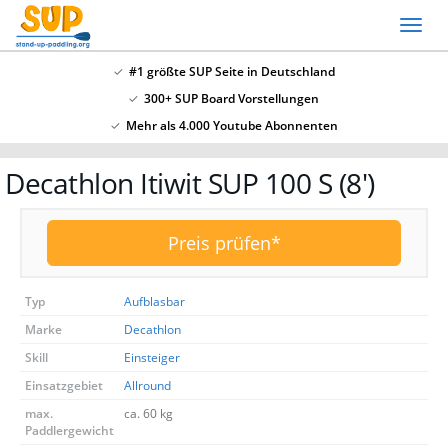
Skip
Toggl
to
naviga
main
#1 größte SUP Seite in Deutschland
content
300+ SUP Board Vorstellungen
x
Mehr als 4.000 Youtube Abonnenten
SSV: Große Bluefin Sonderangebote
Decathlon Itiwit SUP 100 S (8′)
In unserem SUP Board Test 2024 haben wir alle
aktuellen Bluefin Boards getestet und waren
überzeugt! Aktuell gib es wieder große
Bluefin
Preis prüfen*
Sonderangebote hier
.
Typ
Aufblasbar
Marke
Decathlon
Skill
Einsteiger
Einsatzgebiet
Allround
max.
ca. 60 kg
Paddlergewicht