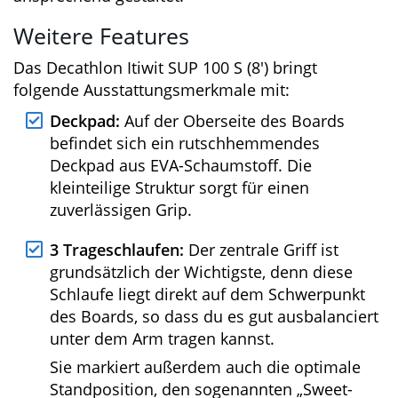
Im hinteren Teil der Seitenflächen findet man
außerdem die Angabe der Länge (8′).
Geschmäcker sind verschieden, aber ich finde
das Erscheinungsbild des Boards wirklich
ansprechend gestaltet.
Weitere Features
Das Decathlon Itiwit SUP 100 S (8′) bringt
folgende Ausstattungsmerkmale mit:
Deckpad:
Auf der Oberseite des Boards
befindet sich ein rutschhemmendes
Deckpad aus EVA-Schaumstoff. Die
kleinteilige Struktur sorgt für einen
zuverlässigen Grip.
3 Trageschlaufen:
Der zentrale Griff ist
grundsätzlich der Wichtigste, denn diese