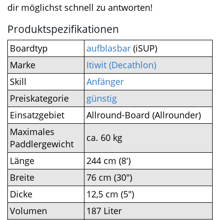
aufkommen sollten, kannst du uns gerne einen
Kommentar hinterlassen. Wir werden
versuchen, dir möglichst schnell zu antworten!
Produktspezifikationen
Boardtyp
aufblasbar
(iSUP)
Marke
Itiwit (Decathlon)
Skill
Anfänger
Preiskategorie
günstig
Einsatzgebiet
Allround-Board (Allrounder)
Maximales
ca. 60 kg
Paddlergewicht
Länge
244 cm (8′)
Breite
76 cm (30″)
Dicke
12,5 cm (5″)