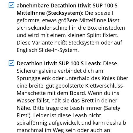
Bedienungsanleitung aufgedruckt. Auf der
Rückseite findet man einen Tragegriff und
die Trageriemen, die verstellbar, breit und
durchschnittlich gut gepolstert sind. Sie
werden von einem Brust- und einem
Hüftgurt komplettiert. Für die Preisklasse
insgesamt ein praxistaugliches, aber nicht
sehr komfortables Modell!
abnehmbare Decathlon Itiwit SUP 100 S
Mittelfinne (Stecksystem):
Die speziell
geformte, etwas größere Mittelfinne lässt
sich sekundenschnell in die Box
einstecken und wird mit einem kleinen
Splint fixiert. Diese Variante heißt
Stecksystem oder auf Englisch Slide-In-
System.