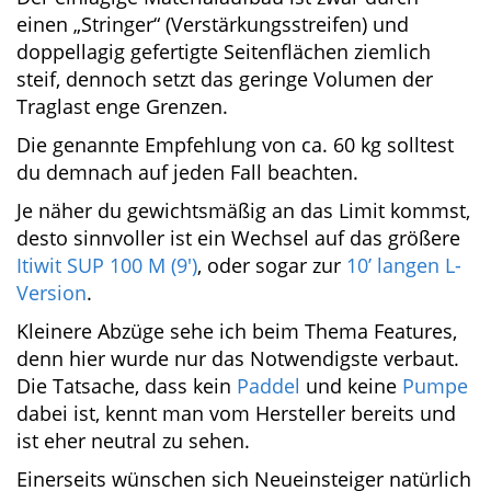
Fazit
Das Itiwit SUP 100 S (8′) ist ein ausgesprochen
kleines, aufblasbares SUP Board (iSUP). Durch
die reduzierten Maße ist es enorm agil und
wendig, allerdings auch nicht sehr belastbar.
Der einlagige Materialaufbau ist zwar durch
einen „Stringer“ (Verstärkungsstreifen) und
doppellagig gefertigte Seitenflächen ziemlich
steif, dennoch setzt das geringe Volumen der
Traglast enge Grenzen.
Die genannte Empfehlung von ca. 60 kg solltest
du demnach auf jeden Fall beachten.
Je näher du gewichtsmäßig an das Limit