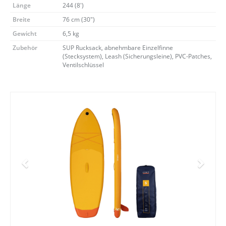
Länge
244 (8')
Breite
76 cm (30")
Gewicht
6,5 kg
Zubehör
SUP Rucksack, abnehmbare Einzelfinne
(Stecksystem), Leash (Sicherungsleine), PVC-
Jetzt Bluefin Angebote ansehen
Patches, Ventilschlüssel