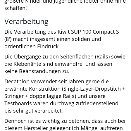
Fliegengewicht, für das sich immer ein
Plätzchen finden lässt.
Den Transport und das Handling können
bereits größere Kinder und Jugendliche locker
ohne Hilfe schaffen!
Verarbeitung
Die Verarbeitung des Itiwit SUP 100 Compact S
(8′) macht insgesamt einen soliden und
ordentlichen Eindruck.
Die Übergänge zu den Seitenflächen (Rails)
sowie die Klebenähte sind einwandfrei und
lassen keine Beanstandungen zu.
Decathlon verwendet seit Jahren gerne die
erwähnte Konstruktion (Single-Layer-Dropstitch
+ Stringer + doppellagige Rails) und unsere