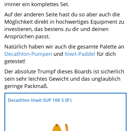
kommst, desto sinnvoller ist ein Wechsel auf
das größere
Itiwit SUP 100 M (9′)
, oder sogar zur
10’ langen L-Version
.
Kleinere Abzüge sehe ich beim Thema Features,
denn hier wurde nur das Notwendigste
verbaut. Die Tatsache, dass kein
Paddel
und
keine
Pumpe
dabei ist, kennt man vom
Hersteller bereits und ist eher neutral zu sehen.
Einerseits wünschen sich Neueinsteiger
natürlich immer ein komplettes Set.
Auf der anderen Seite hast du so aber auch die
Möglichkeit direkt in hochwertiges Equipment
zu investieren, das bestens zu dir und deinen
Ansprüchen passt.
Natürlich haben wir auch die gesamte Palette
an
Decathlon-Pumpen
und
Itiwit-Paddel
für