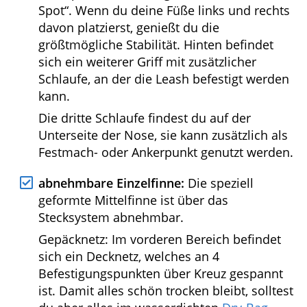
Schlaufe liegt direkt auf dem Schwerpunkt
des Boards, so dass du es gut
ausbalanciert unter dem Arm tragen
kannst.
Sie markiert außerdem auch die optimale
Standposition, den sogenannten „Sweet-
Spot“. Wenn du deine Füße links und
rechts davon platzierst, genießt du die
größtmögliche Stabilität. Hinten befindet
sich ein weiterer Griff mit zusätzlicher
Schlaufe, an der die Leash befestigt
werden kann.
Die dritte Schlaufe findest du auf der
Unterseite der Nose, sie kann zusätzlich
als Festmach- oder Ankerpunkt genutzt
werden.
abnehmbare Einzelfinne:
Die speziell