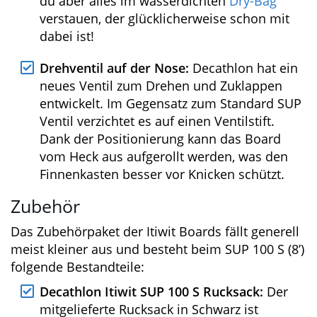
geformte Mittelfinne ist über das
Stecksystem abnehmbar.
Gepäcknetz: Im vorderen Bereich befindet
sich ein Decknetz, welches an 4
Befestigungspunkten über Kreuz gespannt
ist. Damit alles schön trocken bleibt,
solltest du aber alles im wasserdichten
Dry-Bag
verstauen, der glücklicherweise
schon mit dabei ist!
Drehventil auf der Nose:
Decathlon hat
ein neues Ventil zum Drehen und
Zuklappen entwickelt. Im Gegensatz zum
Standard SUP Ventil verzichtet es auf einen
Ventilstift. Dank der Positionierung kann
das Board vom Heck aus aufgerollt
werden, was den Finnenkasten besser vor
Knicken schützt.