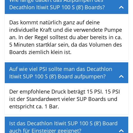
selbst reparieren.
Decathlon Itiwit SUP 100 S
Ventilschlüssel:
Hiermit kannst du das
Ventil nachziehen oder bei Bedarf auch
komplett austauschen. Bitte niemals im
aufgepumpten Zustand verwenden!
FAQ
Wie lange dauert das Aufpumpen des
Decathlon Itiwit SUP 100 S (8’) Boards?
Das kommt natürlich ganz auf deine
individuelle Kraft und die verwendete
Pumpe an. In der Regel solltest du aber
bereits in ca. 5 Minuten startklar sein, da
das Volumen des Boards ziemlich klein ist.