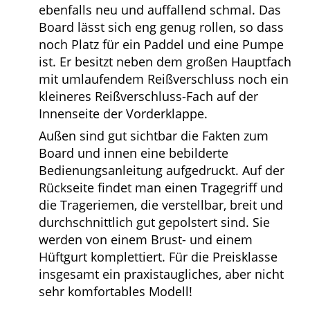
Zubehör
Das Zubehörpaket der Itiwit Boards fällt
generell meist kleiner aus und besteht beim
SUP 100 S (8’) folgende Bestandteile:
Decathlon Itiwit SUP 100 S Rucksack:
Der
mitgelieferte Rucksack in Schwarz ist
ebenfalls neu und auffallend schmal. Das
Board lässt sich eng genug rollen, so dass
noch Platz für ein Paddel und eine Pumpe
ist. Er besitzt neben dem großen
Hauptfach mit umlaufendem
Reißverschluss noch ein kleineres
Reißverschluss-Fach auf der Innenseite der
Vorderklappe.
Außen sind gut sichtbar die Fakten zum
Board und innen eine bebilderte