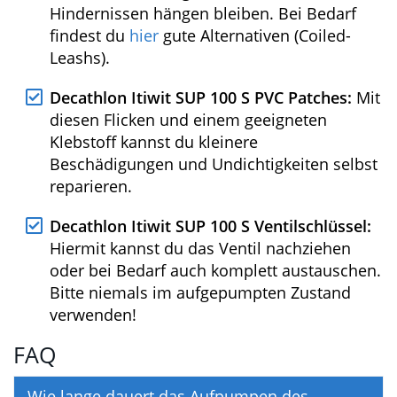
Decathlon Itiwit SUP 100 S Leash:
Diese
Sicherungsleine verbindet dich am
Sprunggelenk oder unterhalb des Knies
über eine breite, gut gepolsterte
Klettverschluss-Manschette mit dem
Board. Wenn du ins Wasser fällst, hält sie
das Brett in deiner Nähe. Bitte trage die
Leash immer (Safety First!). Leider ist diese
Leash nicht spiralförmig aufgewickelt und
kann deshalb manchmal im Weg sein oder
auch an Hindernissen hängen bleiben. Bei
Bedarf findest du
hier
gute Alternativen
(Coiled-Leashs).
Decathlon Itiwit SUP 100 S PVC Patches:
Mit diesen Flicken und einem geeigneten
Klebstoff kannst du kleinere
Beschädigungen und Undichtigkeiten