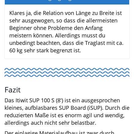
Auf wie viel PSI sollte man das Decathlon
Itiwit SUP 100 S (8’) Board aufpumpen?
Der empfohlene Druck beträgt 15 PSI. 15
PSI ist der Standardwert vieler SUP Boards
und entspricht ca. 1 Bar.
Ist das Decathlon Itiwit SUP 100 S (8’) Board
auch für Einsteiger geeignet?
Klares ja, die Relation von Länge zu Breite
ist sehr ausgewogen, so dass die
allermeisten Beginner ohne Probleme den
Anfang meistern können. Allerdings musst
du unbedingt beachten, dass die Traglast
mit ca. 60 kg sehr stark begrenzt ist.