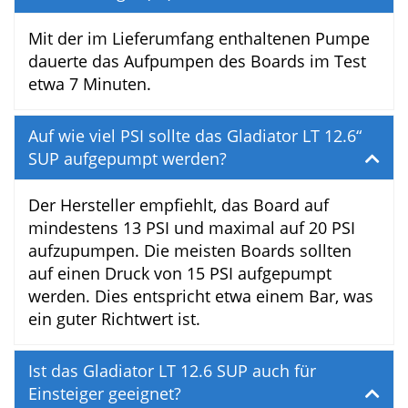
lassen sich kleine Lecks schnell und
unkompliziert reparieren. Falls dem Board
die Luft entweicht, kannst du das Ventil
mit dem Ventilschlüssel schließen. Du
kannst es aber auch ganz entfernen, um es
auszutauschen, falls es kaputt ist.
FAQ
Wie lange dauert das Aufpumpen des
Gladiator Light (LT) 12.6 SUP ?
Mit der im Lieferumfang enthaltenen
Pumpe dauerte das Aufpumpen des Boards
im Test etwa 7 Minuten.
Auf wie viel PSI sollte das Gladiator LT 12.6“
SUP aufgepumpt werden?