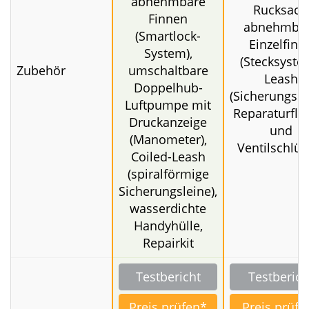
cm (32")
9,18 kg (9'8) |
10,41 kg (10'4) |
Gewicht
10,5 kg
10,93 kg (10'8) |
12,38 kg (12')
Handbuch
(Deutsch), SUP
Rucksack, 3-
teiliges
Glasfaser-
Paddel, 3
Anleitung
abnehmbare
Rucksack,
Finnen
abnehmba
(Smartlock-
Einzelfinn
System),
(Stecksyste
Zubehör
umschaltbare
Leash