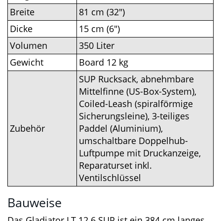
maximales
ca. 120 kg
Paddlergewicht
Länge
384 cm (12’6″)
Breite
81 cm (32″)
Dicke
15 cm (6″)
Volumen
350 Liter
Gewicht
Board 12 kg
SUP Rucksack, abnehmbare
Mittelfinne (US-Box-System),
Coiled-Leash (spiralförmige
Sicherungsleine), 3-teiliges
Zubehör
Paddel (Aluminium),
umschaltbare Doppelhub-
Luftpumpe mit Druckanzeige,
Reparaturset inkl.