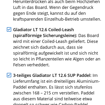
Sie bietet viel Stauraum für das Board und
das Zubehör. Dank der Rucksackträger
lässt sich die Tasche leicht transportieren.
Gladiator LT 12.6 Doppelhub-Luftpumpe
mit Druckanzeige (Manometer):
Im
Lieferumfang ist eine Doppelhub-
Luftpumpe enthalten. Diese pumpt also
sowohl beim Herunterdrücken als auch
beim Hochziehen Luft in das Board. Wenn
der Gegendruck gegen Ende steigt, kannst
du auf den kraftsparenden Einzelhub-
Betrieb umstellen.
Gladiator LT 12.6 Coiled-Leash
(spiralförmige Sicherungsleine):
Das
Board wird mit einer Coiled-Leash
geliefert. Diese zeichnet sich dadurch aus,