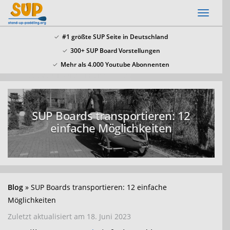
Skip
Toggl
to
naviga
main
#1 größte SUP Seite in Deutschland
content
300+ SUP Board Vorstellungen
x
Mehr als 4.000 Youtube Abonnenten
SSV: Große Bluefin Sonderangebote
In unserem SUP Board Test 2024 haben wir alle
aktuellen Bluefin Boards getestet und waren
SUP Boards transportieren: 12
überzeugt! Aktuell gib es wieder große
Bluefin
einfache Möglichkeiten
Sonderangebote hier
.
Blog
SUP Boards transportieren: 12 einfache
Möglichkeiten
Zuletzt aktualisiert am 18. Juni 2023