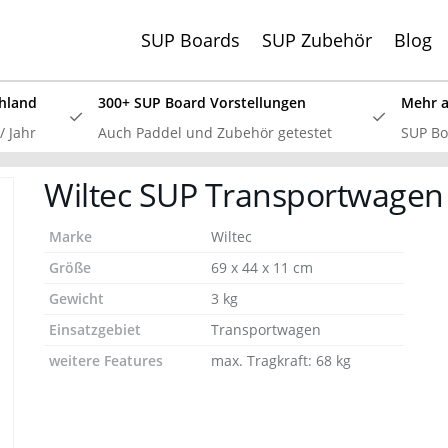
SUP Boards
SUP Zubehör
Blog
hland
300+ SUP Board Vorstellungen
Mehr al
 Jahr
Auch Paddel und Zubehör getestet
SUP Boa
SSV: Große Bluefin Sonderangebote
Wiltec SUP Transportwagen
 SUP Board Test 2024 haben wir alle aktuellen Bluefin Boar
 überzeugt! Aktuell gib es wieder große
Bluefin Sonderange
Marke
Wiltec
Größe
69 x 44 x 11 cm
Gewicht
3 kg
Einsatzgebiet
Transportwagen
weitere Features
max. Tragkraft: 68 kg