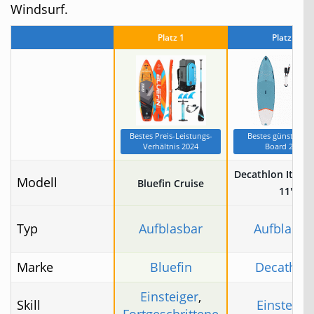
Windsurf.
Platz 1
Platz 2
Bestes Preis-Leistungs-
Bestes günstiges 
Verhältnis 2024
Board 2024
Decathlon Itiwit
Modell
Bluefin Cruise
11′
Typ
Aufblasbar
Aufblasba
Marke
Bluefin
Decathlo
Einsteiger
,
Skill
Einsteige
Fortgeschrittene