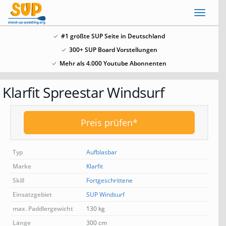
Skip
Toggl
to
naviga
main
#1 größte SUP Seite in Deutschland
content
300+ SUP Board Vorstellungen
x
Mehr als 4.000 Youtube Abonnenten
SSV: Große Bluefin Sonderangebote
Klarfit Spreestar Windsurf
In unserem SUP Board Test 2024 haben wir alle
aktuellen Bluefin Boards getestet und waren
überzeugt! Aktuell gib es wieder große
Bluefin
Preis prüfen*
Sonderangebote hier
.
Typ
Aufblasbar
Marke
Klarfit
Skill
Fortgeschrittene
Einsatzgebiet
SUP Windsurf
max. Paddlergewicht
130 kg
Länge
300 cm