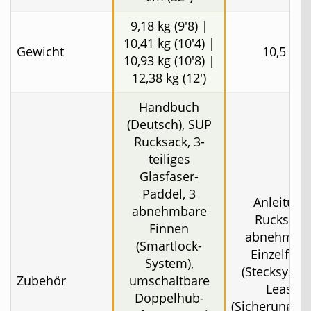
9,18 kg (9'8) |
10,41 kg (10'4) |
Gewicht
10,5 kg
10,93 kg (10'8) |
12,38 kg (12')
Handbuch
(Deutsch), SUP
Rucksack, 3-
teiliges
Glasfaser-
Paddel, 3
Anleitung
abnehmbare
Rucksack,
Finnen
abnehmba
(Smartlock-
Einzelfinn
System),
(Stecksyste
Zubehör
umschaltbare
Leash
Doppelhub-
(Sicherungsle