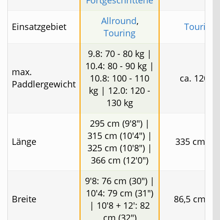
Allround
,
Einsatzgebiet
Touring
Touring
9.8: 70 - 80 kg |
10.4: 80 - 90 kg |
max.
10.8: 100 - 110
ca. 120 k
Paddlergewicht
kg | 12.0: 120 -
130 kg
295 cm (9'8") |
315 cm (10'4") |
Länge
335 cm (11
325 cm (10'8") |
366 cm (12'0")
9'8: 76 cm (30") |
10'4: 79 cm (31")
Breite
86,5 cm (34
| 10'8 + 12': 82
cm (32")