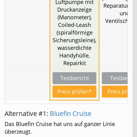
Luftpumpe mit
Reparaturfli
Druckanzeige
und
(Manometer),
Ventilschlüs
Coiled-Leash
(spiralförmige
Sicherungsleine),
wasserdichte
Handyhülle,
Repairkit
Testbericht
Testberich
Preis prüfen*
Preis prüfe
Alternative #1:
Bluefin Cruise
Das Bluefin Cruise hat uns auf ganzer Linie
überzeugt.