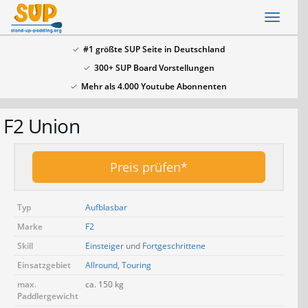
Skip
Toggl
to
naviga
main
#1 größte SUP Seite in Deutschland
content
300+ SUP Board Vorstellungen
x
Mehr als 4.000 Youtube Abonnenten
SSV: Große Bluefin Sonderangebote
F2 Union
In unserem SUP Board Test 2024 haben wir alle
aktuellen Bluefin Boards getestet und waren
überzeugt! Aktuell gib es wieder große
Bluefin
Preis prüfen*
Sonderangebote hier
.
Typ
Aufblasbar
Marke
F2
Skill
Einsteiger
und
Fortgeschrittene
Einsatzgebiet
Allround
,
Touring
max.
ca. 150 kg
Paddlergewicht