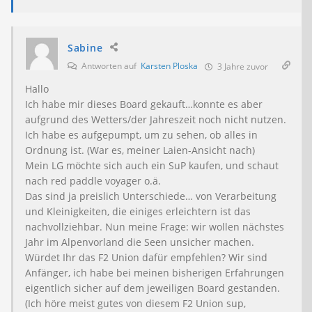
Sabine
Antworten auf
Karsten Ploska
3 Jahre zuvor
Hallo
Ich habe mir dieses Board gekauft…konnte es aber
aufgrund des Wetters/der Jahreszeit noch nicht nutzen.
Ich habe es aufgepumpt, um zu sehen, ob alles in
Ordnung ist. (War es, meiner Laien-Ansicht nach)
Mein LG möchte sich auch ein SuP kaufen, und schaut
nach red paddle voyager o.ä.
Das sind ja preislich Unterschiede… von Verarbeitung
und Kleinigkeiten, die einiges erleichtern ist das
nachvollziehbar. Nun meine Frage: wir wollen nächstes
Jahr im Alpenvorland die Seen unsicher machen.
Würdet Ihr das F2 Union dafür empfehlen? Wir sind
Anfänger, ich habe bei meinen bisherigen Erfahrungen
eigentlich sicher auf dem jeweiligen Board gestanden.
(Ich höre meist gutes von diesem F2 Union sup,