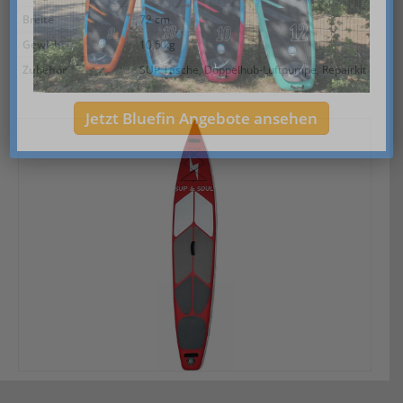
Breite
72 cm
Gewicht
10,5 kg
Zubehör
SUP Tasche, Doppelhub-Luftpumpe, Repairkit
Jetzt Bluefin Angebote ansehen