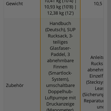
10,41 kg (10'4) |
Gewicht
10,5 kg
10,93 kg (10'8) |
12,38 kg (12')
Handbuch
(Deutsch), SUP
Rucksack, 3-
teiliges
Glasfaser-
Paddel, 3
Anleitung
abnehmbare
Rucksack,
Finnen
abnehmba
(Smartlock-
Einzelfinn
System),
(Stecksyste
Zubehör
umschaltbare
Leash
Doppelhub-
(Sicherungsle
Luftpumpe mit
Reparaturfli
Druckanzeige
und
(Manometer),