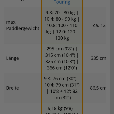
Touring
9.8: 70 - 80 kg |
10.4: 80 - 90 kg |
max.
10.8: 100 - 110
ca. 120 k
Paddlergewicht
kg | 12.0: 120 -
130 kg
295 cm (9'8") |
315 cm (10'4") |
Länge
335 cm (11
325 cm (10'8") |
366 cm (12'0")
9'8: 76 cm (30") |
10'4: 79 cm (31")
Breite
86,5 cm (34
| 10'8 + 12': 82
cm (32")
9,18 kg (9'8) |