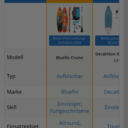
Bestes Preis-Leistungs-
Bestes günstiges 
Verhältnis 2024
Board 2024
Decathlon Itiwit
Modell
Bluefin Cruise
11′
Typ
Aufblasbar
Aufblasba
Marke
Bluefin
Decathlo
Einsteiger
,
Skill
Einsteige
Fortgeschrittene
Allround
,
Einsatzgebiet
Touring