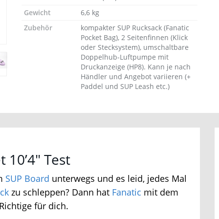
Gewicht
6,6 kg
Zubehör
kompakter SUP Rucksack (Fanatic
Pocket Bag), 2 Seitenfinnen (Klick
oder Stecksystem), umschaltbare
Jetzt Bluefin Angebote ansehen
Doppelhub-Luftpumpe mit
Druckanzeige (HP8). Kann je nach
Händler und Angebot variieren (+
Paddel und SUP Leash etc.)
 10’4″ Test
m
SUP Board
unterwegs und es leid, jedes Mal
ck
zu schleppen? Dann hat
Fanatic
mit dem
chtige für dich.