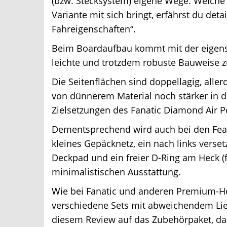
(bzw. Stecksystem) eigene Wege. Welche
Variante mit sich bringt, erfährst du detai
Fahreigenschaften“.
Beim Boardaufbau kommt mit der eigens e
leichte und trotzdem robuste Bauweise zu
Die Seitenflächen sind doppellagig, allerd
von dünnerem Material noch stärker in den
Zielsetzungen des Fanatic Diamond Air Po
Dementsprechend wird auch bei den Feature
kleines Gepäcknetz, ein nach links versetzt
Deckpad und ein freier D-Ring am Heck (f
minimalistischen Ausstattung.
Wie bei Fanatic und anderen Premium-Hers
verschiedene Sets mit abweichendem Lie
diesem Review auf das Zubehörpaket, das