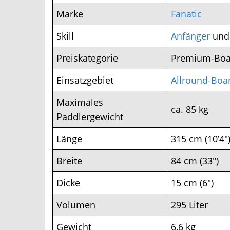
Marke
Fanatic
Skill
Anfänger
und
Preiskategorie
Premium-Board
Einsatzgebiet
Allround-Boar
Maximales
ca. 85 kg
Paddlergewicht
Länge
315 cm (10’4″)
Breite
84 cm (33″)
Dicke
15 cm (6″)
Volumen
295 Liter
Gewicht
6,6 kg