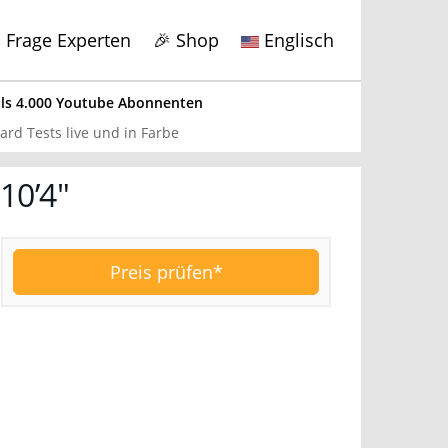
Frage Experten
🎉 Shop
Englisch
s 4.000 Youtube Abonnenten
x
rd Tests live und in Farbe
10’4″
ds getestet
bote hier
.
Preis prüfen*