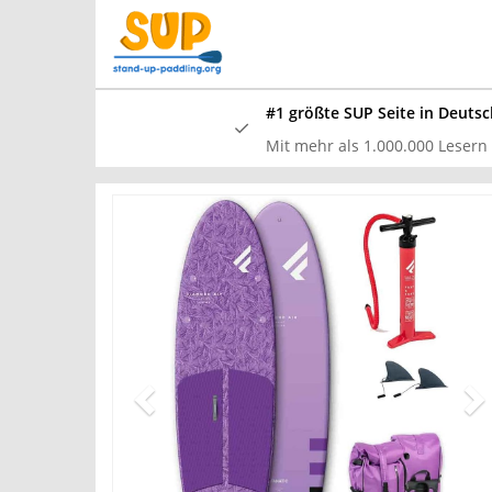
Skip
to
main
content
#1 größte SUP Seite in Deutsc
Mit mehr als 1.000.000 Lesern /
In unserem
und waren