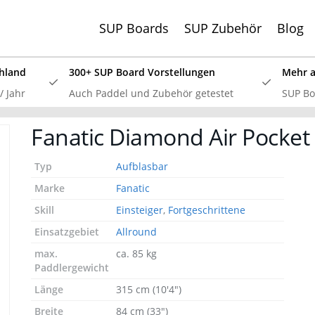
SUP Boards
SUP Zubehör
Blog
hland
300+ SUP Board Vorstellungen
Mehr al
 Jahr
Auch Paddel und Zubehör getestet
SUP Boa
SSV: Große Bluefin Sonderangebote
Fanatic Diamond Air Pocket 
 SUP Board Test 2024 haben wir alle aktuellen Bluefin Boar
 überzeugt! Aktuell gib es wieder große
Bluefin Sonderange
Typ
Aufblasbar
Marke
Fanatic
Skill
Einsteiger
,
Fortgeschrittene
Einsatzgebiet
Allround
max.
ca. 85 kg
Paddlergewicht
Länge
315 cm (10'4")
Breite
84 cm (33")