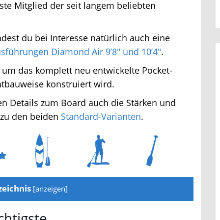
te Mitglied der seit langem beliebten
dest du bei Interesse natürlich auch eine
führungen Diamond Air 9’8″ und 10’4″
.
 um das komplett neu entwickelte Pocket-
tbauweise konstruiert wird.
en Details zum Board auch die Stärken und
zu den beiden
Standard-Varianten
.
eichnis
[
anzeigen
]
chtigste