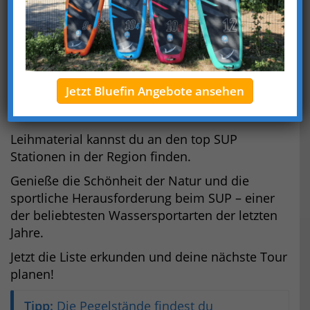
Entdecke die besten SUP Touren und Stationen
in Baden-Württemberg!
In diesem Artikel zeigen wir dir 17
unvergessliche Stand Up Paddling Erlebnisse,
wie z.B. die romantische Sightseeingtour durch
Jetzt Bluefin Angebote ansehen
Heidelberg oder die Inselumrundung auf dem
Gnadensee und Zeller See.
Leihmaterial kannst du an den top SUP
Stationen in der Region finden.
Genieße die Schönheit der Natur und die
sportliche Herausforderung beim SUP – einer
der beliebtesten Wassersportarten der letzten
Jahre.
Jetzt die Liste erkunden und deine nächste Tour
planen!
Tipp:
Die Pegelstände findest du