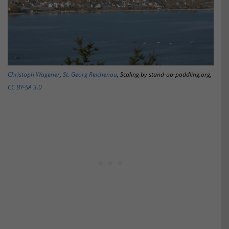
Christoph Wagener
,
St. Georg Reichenau
, Scaling by stand-up-paddling.org,
CC BY-SA 3.0