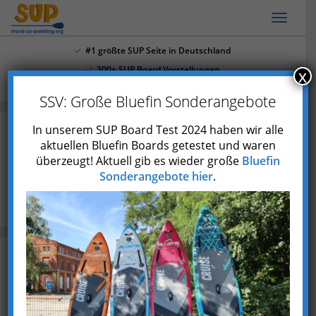
Skip
Toggl
to
naviga
main
#1 größte SUP Seite in Deutschland
content
300+ SUP Board Vorstellungen
x
Mehr als 4.000 Youtube Abonnenten
SSV: Große Bluefin Sonderangebote
In unserem SUP Board Test 2024 haben wir alle
aktuellen Bluefin Boards getestet und waren
SUP Baden-Württemberg: Die 17
überzeugt! Aktuell gib es wieder große
Bluefin
besten SUP Touren + Stationen
Sonderangebote hier
.
Blog
SUP Baden-Württemberg: Die 17 besten SUP Touren
+ Stationen
Zuletzt aktualisiert am 23. Juni 2023