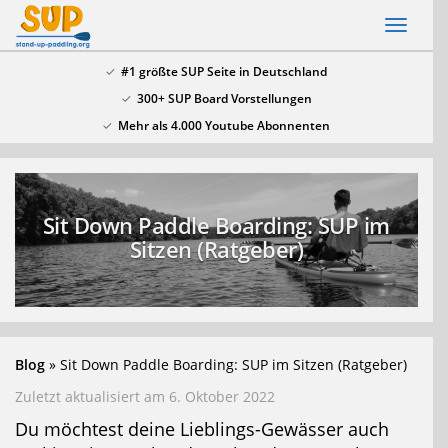
Skip
Toggl
to
naviga
main
#1 größte SUP Seite in Deutschland
content
300+ SUP Board Vorstellungen
x
Mehr als 4.000 Youtube Abonnenten
SSV: Große Bluefin Sonderangebote
In unserem SUP Board Test 2024 haben wir alle
aktuellen Bluefin Boards getestet und waren
Sit Down Paddle Boarding: SUP im
überzeugt! Aktuell gib es wieder große
Bluefin
Sitzen (Ratgeber)
Sonderangebote hier
.
Blog
Sit Down Paddle Boarding: SUP im Sitzen (Ratgeber)
Zuletzt aktualisiert am 6. Oktober 2022
Du möchtest deine Lieblings-Gewässer auch