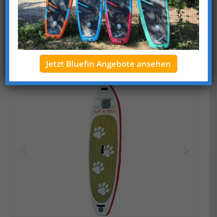
Länge
335 cm
Breite
84 cm
Gewicht
10,9 kg
Zubehör
SUP-Tasche, Reparaturset, Douple-Action-
Pumpe
Jetzt Bluefin Angebote ansehen