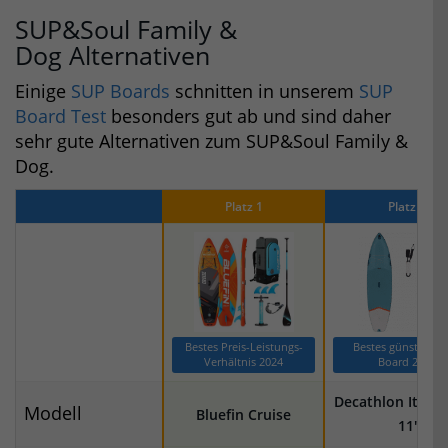
SUP&Soul Family &
Dog Alternativen
Einige
SUP Boards
schnitten in unserem
SUP
Board Test
besonders gut ab und sind daher
sehr gute Alternativen zum SUP&Soul Family &
Dog.
Platz 1
Platz 2
Bestes Preis-Leistungs-
Bestes günstiges 
Verhältnis 2024
Board 2024
Decathlon Itiwit
Modell
Bluefin Cruise
11′