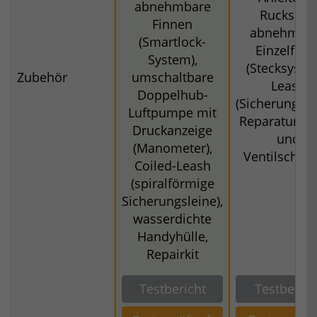
abnehmbare
Rucksack,
Finnen
abnehmba
(Smartlock-
Einzelfinn
System),
(Stecksyste
Zubehör
umschaltbare
Leash
Doppelhub-
(Sicherungsle
Luftpumpe mit
Reparaturfli
Druckanzeige
und
(Manometer),
Ventilschlüs
Coiled-Leash
(spiralförmige
Sicherungsleine),
wasserdichte
Handyhülle,
Repairkit
Testbericht
Testberich