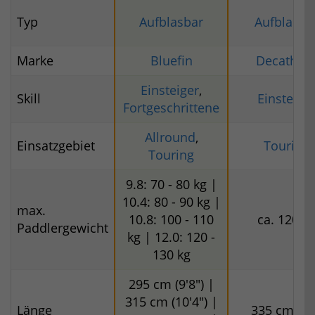
Typ
Aufblasbar
Aufblasba
Marke
Bluefin
Decathlo
Einsteiger
,
Skill
Einsteige
Fortgeschrittene
Allround
,
Einsatzgebiet
Touring
Touring
9.8: 70 - 80 kg |
10.4: 80 - 90 kg |
max.
10.8: 100 - 110
ca. 120 k
Paddlergewicht
kg | 12.0: 120 -
130 kg
295 cm (9'8") |
315 cm (10'4") |
Länge
335 cm (11