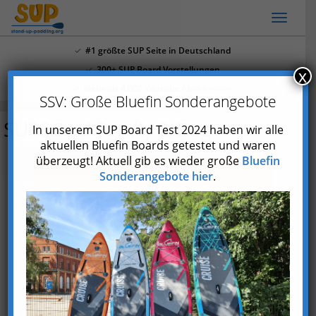
Skip
Toggl
to
naviga
main
#1 größte SUP Seite in Deutschland
content
300+ SUP Board Vorstellungen
x
Mehr als 4.000 Youtube Abonnenten
SSV: Große Bluefin Sonderangebote
SUP&Soul Family & Dog
In unserem SUP Board Test 2024 haben wir alle
aktuellen Bluefin Boards getestet und waren
überzeugt! Aktuell gib es wieder große
Bluefin
Preis prüfen*
Sonderangebote hier
.
Typ
Aufblasbar
Marke
SUP&Soul
Skill
Einsteiger
Einsatzgebiet
Allround
max.
160 kg
Paddlergewicht