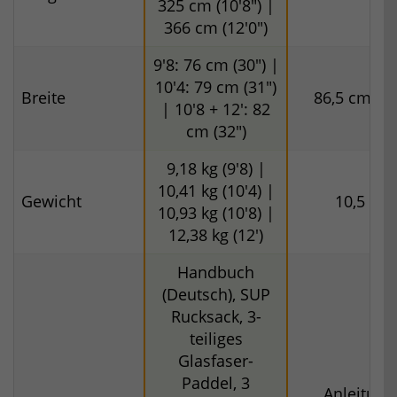
325 cm (10'8") |
366 cm (12'0")
9'8: 76 cm (30") |
10'4: 79 cm (31")
Breite
86,5 cm (34
| 10'8 + 12': 82
cm (32")
9,18 kg (9'8) |
10,41 kg (10'4) |
Gewicht
10,5 kg
10,93 kg (10'8) |
12,38 kg (12')
Handbuch
(Deutsch), SUP
Rucksack, 3-
teiliges
Glasfaser-
Paddel, 3
Anleitung