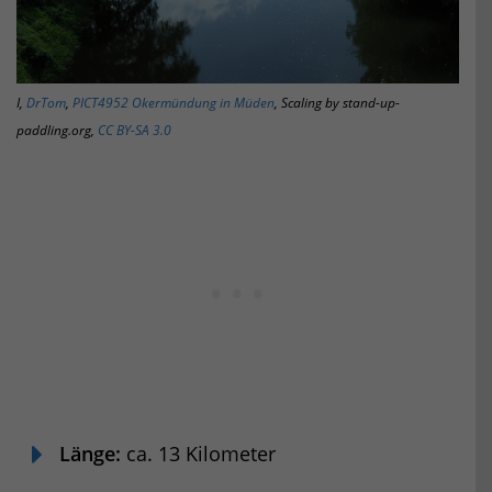
I,
DrTom
,
PICT4952 Okermündung in Müden
, Scaling by stand-up-
paddling.org,
CC BY-SA 3.0
Länge:
ca. 13 Kilometer