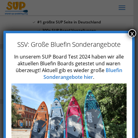
Skip
Toggl
to
naviga
main
#1 größte SUP Seite in Deutschland
content
300+ SUP Board Vorstellungen
x
Mehr als 4.000 Youtube Abonnenten
SSV: Große Bluefin Sonderangebote
In unserem SUP Board Test 2024 haben wir alle
aktuellen Bluefin Boards getestet und waren
SUP Harz: Die 13 besten SUP
überzeugt! Aktuell gib es wieder große
Bluefin
Touren + SUP Stationen
Sonderangebote hier
.
Blog
SUP Harz: Die 13 besten SUP Touren + SUP Stationen
Zuletzt aktualisiert am 28. Juni 2023
Entdecke die Schönheit des Harz-Gebirges auf