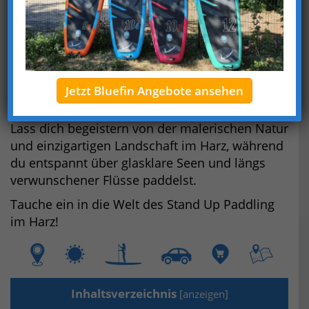
einer SUP-Tour!
In diesem Artikel zeigen wir dir 13 tolle SUP
Touren und Stationen im Harz, die für jeden
Geschmack etwas bieten.
Ob Anfänger oder Fortgeschrittene – hier
Jetzt Bluefin Angebote ansehen
findest du die perfekte Tour für dich.
Lass dich begeistern von der malerischen Natur
und einzigartigen Landschaft im Harz, während
du entspannt über glasklare Seen und längs
verwunschener Flüsse paddelst.
Tauche ein in die Welt des Stand Up Paddling
im Harz!
Inhaltsverzeichnis
[
anzeigen
]