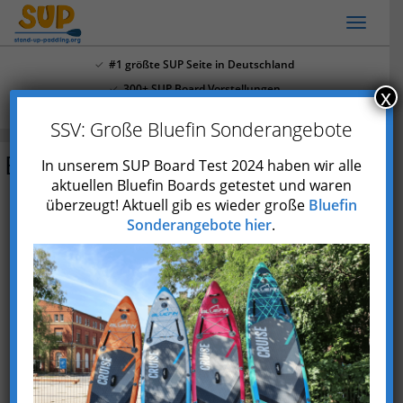
Skip
Toggl
to
naviga
main
#1 größte SUP Seite in Deutschland
content
300+ SUP Board Vorstellungen
x
Mehr als 4.000 Youtube Abonnenten
SSV: Große Bluefin Sonderangebote
Brast Family (Hawaii)
In unserem SUP Board Test 2024 haben wir alle
aktuellen Bluefin Boards getestet und waren
überzeugt! Aktuell gib es wieder große
Bluefin
Preis prüfen*
Sonderangebote hier
.
Typ
Aufblasbar
Marke
Brast
Skill
Einsteiger
Einsatzgebiet
Allrounder
max.
180 kg
Paddlergewicht