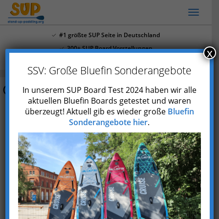
Skip
Toggl
to
naviga
main
#1 größte SUP Seite in Deutschland
content
300+ SUP Board Vorstellungen
x
Mehr als 4.000 Youtube Abonnenten
SSV: Große Bluefin Sonderangebote
Glory Boards Active 11’0
In unserem SUP Board Test 2024 haben wir alle
aktuellen Bluefin Boards getestet und waren
überzeugt! Aktuell gib es wieder große
Bluefin
Preis prüfen*
Sonderangebote hier
.
Typ
Aufblasbar
Marke
Glory Boards
Skill
Anfänger
und
Fortgeschrittene
Einsatzgebiet
Allround-Board
(Allrounder)
max.
140 kg
Paddlergewicht