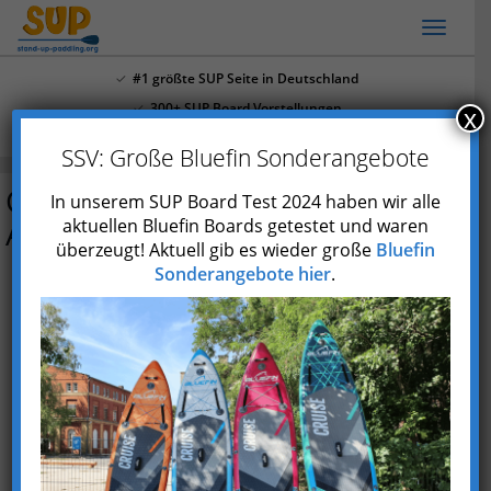
Skip
Toggl
to
naviga
main
#1 größte SUP Seite in Deutschland
content
300+ SUP Board Vorstellungen
x
Mehr als 4.000 Youtube Abonnenten
SSV: Große Bluefin Sonderangebote
Chasing Blue (Outdoor Master)
In unserem SUP Board Test 2024 haben wir alle
Aqua Spirit
aktuellen Bluefin Boards getestet und waren
überzeugt! Aktuell gib es wieder große
Bluefin
Sonderangebote hier
.
Preis prüfen*
Typ
Aufblasbar (iSUP)
Marke
Chasing Blue (Outdoor Master)
Skill
ambitionierte
Anfänger
und
Fortgeschrittene
Einsatzgebiet
Allround-Board
(Allrounder)
max.
ca. 90 kg