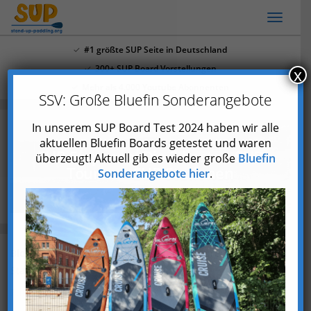
Skip
Toggl
to
naviga
main
#1 größte SUP Seite in Deutschland
content
300+ SUP Board Vorstellungen
x
Mehr als 4.000 Youtube Abonnenten
SSV: Große Bluefin Sonderangebote
In unserem SUP Board Test 2024 haben wir alle
aktuellen Bluefin Boards getestet und waren
SUP Sorpesee: Die 2 besten SUP
überzeugt! Aktuell gib es wieder große
Bluefin
Touren + SUP Stationen
Sonderangebote hier
.
Blog
SUP Sorpesee: Die 2 besten SUP Touren + SUP
Stationen
Zuletzt aktualisiert am 30. Juni 2023