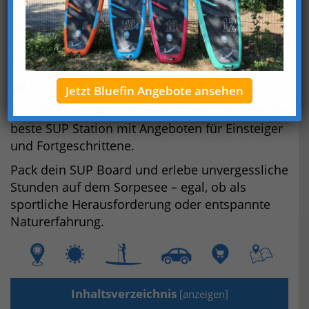
Entdecke das SUP Paradies Sorpesee!
In diesem Artikel zeigen wir dir zwei tolle SUP
Touren und Stationen am Sorpesee, die keine
Wünsche offenlassen.
Du bist noch kein SUP-Profi?
Jetzt Bluefin Angebote ansehen
Kein Problem, am Sorpesee findest du auch die
beste SUP Station mit Angeboten für Einsteiger
und Fortgeschrittene.
Pack dein SUP Board und erlebe unvergessliche
Stunden auf dem Sorpesee – egal, ob als
sportliche Herausforderung oder entspannte
Naturerfahrung.
Inhaltsverzeichnis
[
anzeigen
]