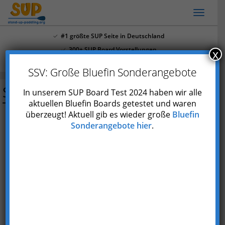
Skip
Toggl
to
naviga
main
#1 größte SUP Seite in Deutschland
content
300+ SUP Board Vorstellungen
x
Mehr als 4.000 Youtube Abonnenten
SSV: Große Bluefin Sonderangebote
Starboard All Star SUP
In unserem SUP Board Test 2024 haben wir alle
Trockenanzug
aktuellen Bluefin Boards getestet und waren
überzeugt! Aktuell gib es wieder große
Bluefin
Sonderangebote hier
.
Preis prüfen*
Marke
Starboard
Einsatzgebiete
SUP, Kajak, Segeln, Kanu etc.
Gewicht
785 g
Preisklasse
Durchschnittlich
Features
in vielen Größen und 2 Farben erhältlich,