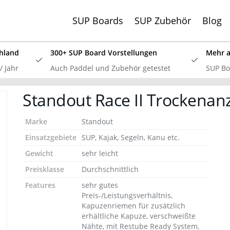
SUP Boards
SUP Zubehör
Blog
hland
300+ SUP Board Vorstellungen
Mehr al
 Jahr
Auch Paddel und Zubehör getestet
SUP Boa
SSV: Große Bluefin Sonderangebote
Standout Race II Trockenan
 SUP Board Test 2024 haben wir alle aktuellen Bluefin Boar
 überzeugt! Aktuell gib es wieder große
Bluefin Sonderange
Marke
Standout
Einsatzgebiete
SUP, Kajak, Segeln, Kanu etc.
Gewicht
sehr leicht
Preisklasse
Durchschnittlich
Features
sehr gutes
Preis-/Leistungsverhältnis,
Kapuzenriemen für zusätzlich
erhältliche Kapuze, verschweißte
Nähte, mit Restube Ready System,