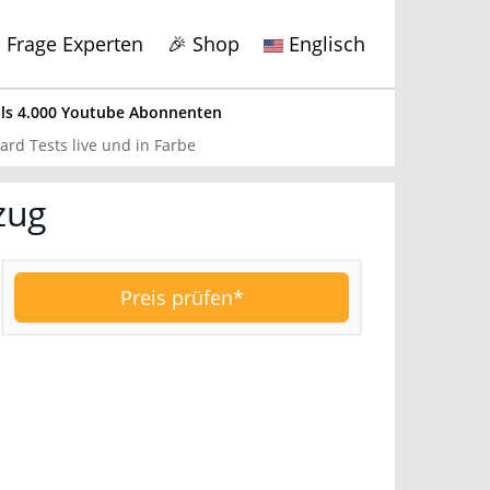
Frage Experten
🎉 Shop
Englisch
s 4.000 Youtube Abonnenten
x
rd Tests live und in Farbe
zug
ds getestet
bote hier
.
Preis prüfen*