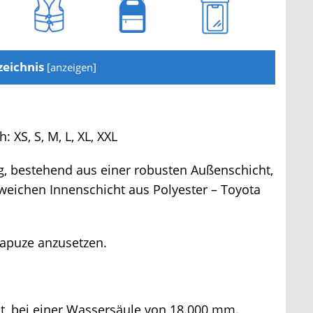
eichnis
[
anzeigen
]
: XS, S, M, L, XL, XXL
, bestehend aus einer robusten Außenschicht,
ichen Innenschicht aus Polyester – Toyota
puze anzusetzen.
ht, bei einer Wassersäule von 18.000 mm.