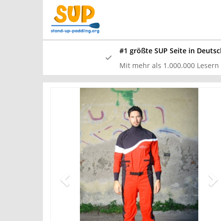
Skip
to
main
content
#1 größte SUP Seite in Deutsc
Mit mehr als 1.000.000 Lesern /
In unserem
und waren