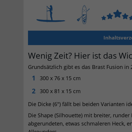
Inhaltsverz
Wenig Zeit? Hier ist das Wi
Grundsätzlich gibt es das Brast Fusion in
300 x 76 x 15 cm
300 x 81 x 15 cm
Die Dicke (6″) fällt bei beiden Varianten i
Die Shape (Silhouette) mit breiter, runde
abgerundeten, etwas schmaleren Heck, ent
Allrounders.