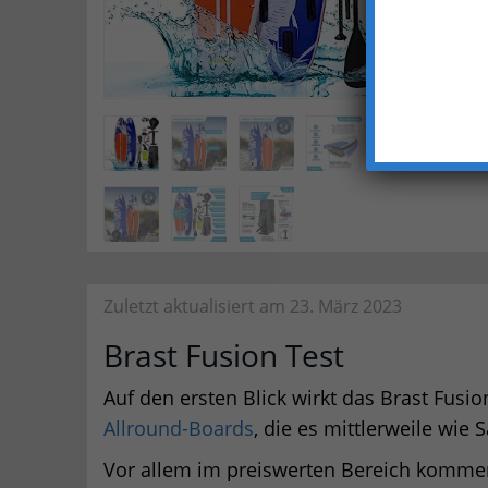
Zuletzt aktualisiert am 23. März 2023
Brast Fusion Test
Auf den ersten Blick wirkt das Brast Fusio
Allround-Boards
, die es mittlerweile wie
Vor allem im preiswerten Bereich kommen