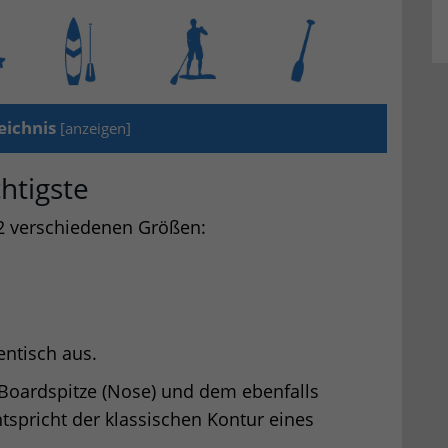
eichnis
[
anzeigen
]
chtigste
 2 verschiedenen Größen:
dentisch aus.
r Boardspitze (Nose) und dem ebenfalls
spricht der klassischen Kontur eines