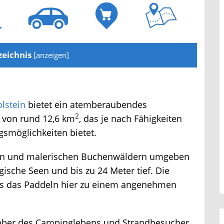
eichnis
[
anzeigen
]
stein
bietet ein atemberaubendes
2
 von rund 12,6 km
, das je nach Fähigkeiten
möglichkeiten bietet.
ern und malerischen Buchenwäldern umgeben
gische Seen und bis zu 24 Meter tief. Die
as das Paddeln hier zu einem angenehmen
aber des Campinglebens und Strandbesucher