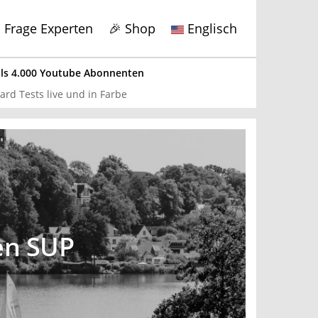
Frage Experten
🎉 Shop
Englisch
s 4.000 Youtube Abonnenten
x
rd Tests live und in Farbe
ds getestet
bote hier
.
en SUP