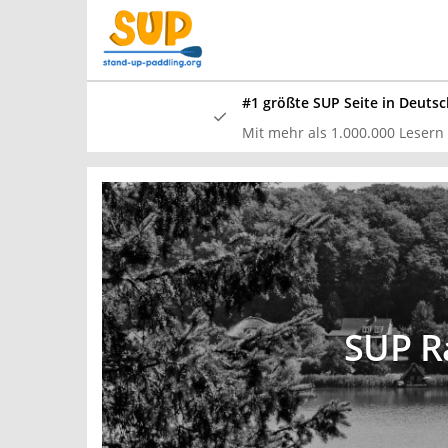
Skip
to
main
content
#1 größte SUP Seite in Deutsc
Mit mehr als 1.000.000 Lesern /
In unserem
und waren
SUP Ra