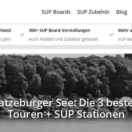
SUP Boards
SUP Zubehör
Blog
hland
300+ SUP Board Vorstellungen
Mehr al
 Jahr
Auch Paddel und Zubehör getestet
SUP Boa
SSV: Große Bluefin Sonderangebote
 SUP Board Test 2024 haben wir alle aktuellen Bluefin Boar
 überzeugt! Aktuell gib es wieder große
Bluefin Sonderange
tzeburger See: Die 3 best
Touren + SUP Stationen