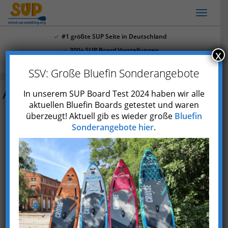
Skip
Toggl
to
naviga
main
#1 größte SUP Seite in Deutschland
content
300+ SUP Board Vorstellungen
x
Mehr als 4.000 Youtube Abonnenten
SSV: Große Bluefin Sonderangebote
Aztron Sirius
In unserem SUP Board Test 2024 haben wir alle
aktuellen Bluefin Boards getestet und waren
überzeugt! Aktuell gib es wieder große
Bluefin
Preis prüfen*
Sonderangebote hier
.
Typ
Aufblasbar (iSUP)
Marke
Aztron
Skill
Anfänger
und
Fortgeschrittene
Einsatzgebiet
Whitewasser
max.
ca. 100 kg
Paddlergewicht