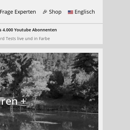
Frage Experten
🎉 Shop
Englisch
s 4.000 Youtube Abonnenten
x
rd Tests live und in Farbe
ds getestet
bote hier
.
uren +