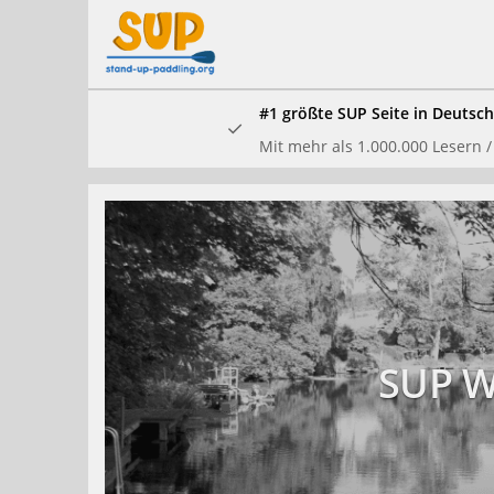
Skip
to
main
content
#1 größte SUP Seite in Deutsc
Mit mehr als 1.000.000 Lesern /
In unserem
und waren
SUP W