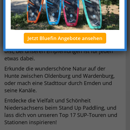
Möchtest du Niedersachsen auf eine ganz
besondere Art und Weise entdecken?
Dann begleite uns auf unserer Reise zu den
besten SUP-Touren und Stationen in
Niedersachsen.
Jetzt Bluefin Angebote ansehen
Egal, ob du Anfänger oder Fortgeschrittener
bist, bei unseren Empfehlungen ist für jeden
etwas dabei.
Erkunde die wunderschöne Natur auf der
Hunte zwischen Oldenburg und Wardenburg,
oder mach eine Stadttour durch Emden und
seine Kanäle.
Entdecke die Vielfalt und Schönheit
Niedersachsens beim Stand Up Paddling, und
lass dich von unseren Top 17 SUP-Touren und
Stationen inspirieren!