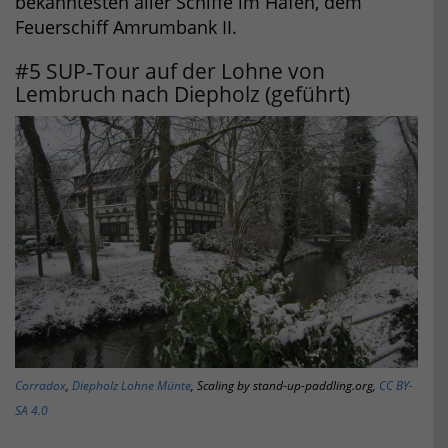
bekanntesten aller Schiffe im Hafen, dem
Feuerschiff Amrumbank II.
#5 SUP-Tour auf der Lohne von
Lembruch nach Diepholz (geführt)
Corradox
,
Diepholz Lohne Münte
, Scaling by stand-up-paddling.org,
CC BY-
SA 4.0