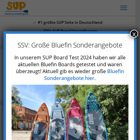
Skip
Toggl
to
naviga
main
#1 größte SUP Seite in Deutschland
content
300+ SUP Board Vorstellungen
x
Mehr als 4.000 Youtube Abonnenten
SSV: Große Bluefin Sonderangebote
In unserem SUP Board Test 2024 haben wir alle
aktuellen Bluefin Boards getestet und waren
SUP Niedersachsen: Die 17 besten
überzeugt! Aktuell gib es wieder große
Bluefin
SUP Touren + SUP Stationen
Sonderangebote hier
.
Blog
SUP Niedersachsen: Die 17 besten SUP Touren + SUP
Stationen
Zuletzt aktualisiert am 28. Juni 2023