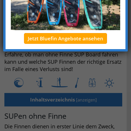
Stell dir vor, du bist auf deinem SUP Board
unterwegs, und plötzlich verlierst du eine Finne
– ist das der Anfang vom Ende deiner
Paddeltour?
Kann man ein SUP Board ohne Finne fahren?
Jetzt Bluefin Angebote ansehen
Wir haben das getestet!
Erfahre, ob man ohne Finne SUP Board fahren
kann und welche SUP Finnen der richtige Ersatz
im Falle eines Verlusts sind!
Inhaltsverzeichnis
[
anzeigen
]
SUPen ohne Finne
Die Finnen dienen in erster Linie dem Zweck,