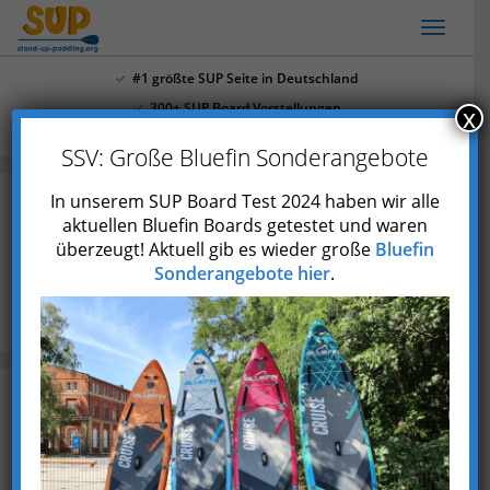
Skip
Toggl
to
naviga
main
#1 größte SUP Seite in Deutschland
content
300+ SUP Board Vorstellungen
x
Mehr als 4.000 Youtube Abonnenten
SSV: Große Bluefin Sonderangebote
In unserem SUP Board Test 2024 haben wir alle
aktuellen Bluefin Boards getestet und waren
Finnenlos: Kann man ein SUP
überzeugt! Aktuell gib es wieder große
Bluefin
Board ohne Finne fahren?
Sonderangebote hier
.
Blog
Finnenlos: Kann man ein SUP Board ohne Finne
fahren?
Zuletzt aktualisiert am 23. Mai 2023