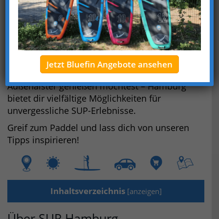
Entdecke Hamburgs Wasserwege auf eine ganz
neue Art und Weise.
In diesem Artikel zeigen wir dir die besten SUP-
Touren und Stationen Hamburgs.
Egal, ob du die idyllischen Alsterkanäle
Jetzt Bluefin Angebote ansehen
erkunden oder eine City-Tour auf der
Außenalster genießen möchtest – Hamburg
bietet dir vielfältige Möglichkeiten für
unvergessliche SUP-Erlebnisse.
Greif zum Paddel und lass dich von unseren
Tipps inspirieren!
Inhaltsverzeichnis
[
anzeigen
]
Über SUP Hamburg