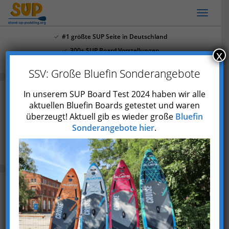
Skip
Toggl
to
naviga
main
#1 größte SUP Seite in Deutschland
content
300+ SUP Board Vorstellungen
x
Mehr als 4.000 Youtube Abonnenten
SSV: Große Bluefin Sonderangebote
In unserem SUP Board Test 2024 haben wir alle
aktuellen Bluefin Boards getestet und waren
SUP Hamburg: Die 15 besten SUP
überzeugt! Aktuell gib es wieder große
Bluefin
Touren + SUP Stationen
Sonderangebote hier
.
Blog
SUP Hamburg: Die 15 besten SUP Touren + SUP
Stationen
Zuletzt aktualisiert am 9. Juli 2023