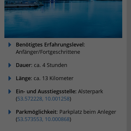
Benötigtes Erfahrungslevel
:
Anfänger/Fortgeschrittene
Dauer
: ca. 4 Stunden
Länge
: ca. 13 Kilometer
Ein- und Ausstiegsstelle:
Alsterpark
(
53.572228, 10.001258
)
Parkmöglichkeit
: Parkplatz beim Anleger
(
53.573553, 10.000868
)