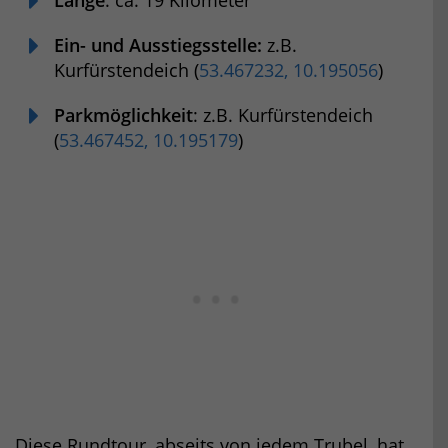
Ein- und Ausstiegsstelle:
z.B.
Kurfürstendeich (
53.467232, 10.195056
)
Parkmöglichkeit
: z.B. Kurfürstendeich
(
53.467452, 10.195179
)
Diese Rundtour, abseits von jedem Trubel, hat