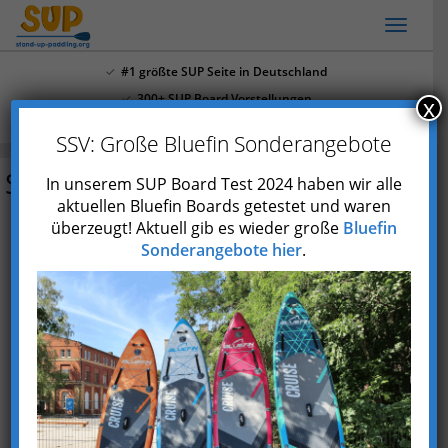
Skip
Toggl
to
naviga
main
#1 größte SUP Seite in Deutschland
content
300+ SUP Board Vorstellungen
x
Mehr als 4.000 Youtube Abonnenten
SSV: Große Bluefin Sonderangebote
Stemax Kingfisher
In unserem SUP Board Test 2024 haben wir alle
aktuellen Bluefin Boards getestet und waren
überzeugt! Aktuell gib es wieder große
Bluefin
Preis prüfen*
Sonderangebote hier
.
Typ
Aufblasbar
Marke
Stemax Boarding
Skill
ambitionierte
Einsteiger
und
Fortgeschrittene
Einsatzgebiet
Allround
,
Touring
max.
ca. 130 kg
Paddlergewicht