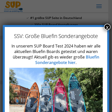
Skip
Toggl
to
naviga
main
#1 größte SUP Seite in Deutschland
content
300+ SUP Board Vorstellungen
x
Mehr als 4.000 Youtube Abonnenten
SSV: Große Bluefin Sonderangebote
In unserem SUP Board Test 2024 haben wir alle
aktuellen Bluefin Boards getestet und waren
SUP YouTube: Die 8 besten
überzeugt! Aktuell gib es wieder große
Bluefin
deutschen SUP YouTube-Kanäle
Sonderangebote hier
.
Blog
SUP YouTube: Die 8 besten deutschen SUP YouTube-
Kanäle
Zuletzt aktualisiert am 30. Mai 2023