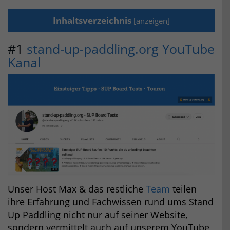
Inhaltsverzeichnis
[
anzeigen
]
#1
stand-up-paddling.org YouTube
Kanal
Unser Host Max & das restliche
Team
teilen
ihre Erfahrung und Fachwissen rund ums Stand
Up Paddling nicht nur auf seiner Website,
sondern vermittelt auch auf unserem YouTube