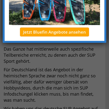
YouTube ist natürlich längst nicht mehr nur für
die neuesten Musikvideos eine zuverlässige
Quelle.
Mittlerweile gehört die Plattform zum festen
Klickrepertoire bei fast allem, worüber man
Jetzt Bluefin Angebote ansehen
sich anschaulich und kurz in Videoform
informieren möchte.
Das Ganze hat mittlerweile auch spezifische
Teilbereiche erreicht, zu denen auch der SUP
Sport gehört.
Für Deutschland ist das Angebot in der
heimischen Sprache zwar noch nicht ganz so
vielfältig, aber dafür weniger übersät von
Hobbyvideos, durch die man sich im SUP
Infodschungel klicken muss, bis man findet,
was man sucht.
Wir haben uns das deutsche SUP Angebot auf