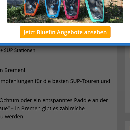
Jetzt Bluefin Angebote ansehen
+ SUP Stationen
in Bremen!
-Empfehlungen für die besten SUP-Touren und
 Ochtum oder ein entspanntes Paddle an der
aue“ – in Bremen gibt es zahlreiche
zu werden.