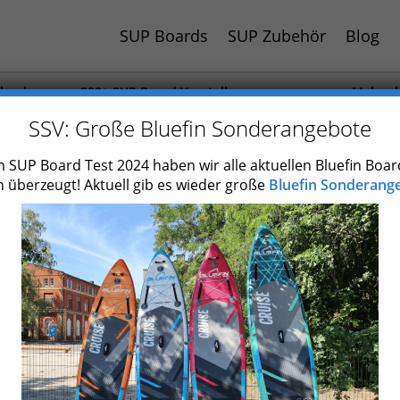
SUP Boards
SUP Zubehör
Blog
hland
300+ SUP Board Vorstellungen
Mehr al
 Jahr
Auch Paddel und Zubehör getestet
SUP Boa
SSV: Große Bluefin Sonderangebote
 SUP Board Test 2024 haben wir alle aktuellen Bluefin Boar
 überzeugt! Aktuell gib es wieder große
Bluefin Sonderange
emen: Die 13 besten SUP 
+ SUP Stationen