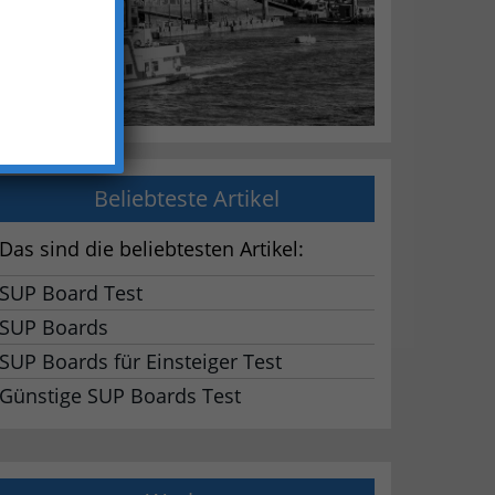
Beliebteste Artikel
Das sind die beliebtesten Artikel:
SUP Board Test
SUP Boards
SUP Boards für Einsteiger Test
Günstige SUP Boards Test