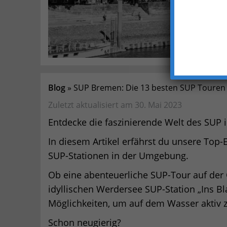
Blog
SUP Bremen: Die 13 besten SUP Touren 
Zuletzt aktualisiert am 30. Mai 2023
Entdecke die faszinierende Welt des SUP 
In diesem Artikel erfährst du unsere Top
SUP-Stationen in der Umgebung.
Ob eine abenteuerliche SUP-Tour auf der
idyllischen Werdersee SUP-Station „Ins Bl
Möglichkeiten, um auf dem Wasser aktiv 
Schon neugierig?