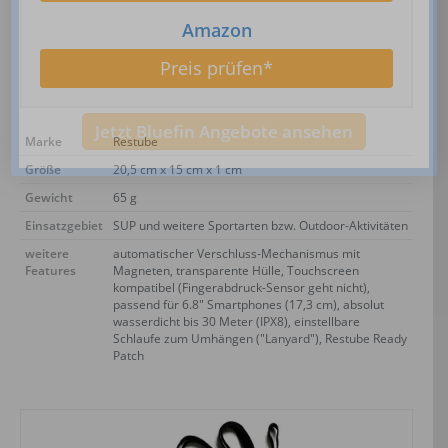
Amazon
Preis prüfen*
Jetzt Bluefin Angebote ansehen
Marke
Restube
Größe
20,5 cm x 15 cm x 1 cm
Gewicht
65 g
Einsatzgebiet
SUP und weitere Sportarten bzw. Outdoor-Aktivitäten
weitere
automatischer Verschluss-Mechanismus mit
Features
Magneten, transparente Hülle, Touchscreen
kompatibel (Fingerabdruck-Sensor geht nicht),
passend für 6.8" Smartphones (17,3 cm), absolut
wasserdicht bis 30 Meter (IPX8), einstellbare
Schlaufe zum Umhängen ("Lanyard"), Restube Ready
Patch