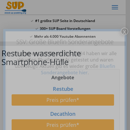
Skip
Toggl
to
naviga
main
#1 größte SUP Seite in Deutschland
content
300+ SUP Board Vorstellungen
x
Mehr als 4.000 Youtube Abonnenten
SSV: Große Bluefin Sonderangebote
Restube wasserdichte
In unserem SUP Board Test 2024 haben wir alle
Smartphone-Hülle
aktuellen Bluefin Boards getestet und waren
überzeugt! Aktuell gib es wieder große
Bluefin
Sonderangebote hier
.
Angebote
Restube
Preis prüfen*
Decathlon
Preis prüfen*