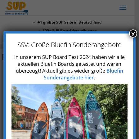
Skip
Toggl
to
naviga
main
#1 größte SUP Seite in Deutschland
content
300+ SUP Board Vorstellungen
x
Mehr als 4.000 Youtube Abonnenten
SSV: Große Bluefin Sonderangebote
Bluefin Releash Hüft-Leash
In unserem SUP Board Test 2024 haben wir alle
aktuellen Bluefin Boards getestet und waren
überzeugt! Aktuell gib es wieder große
Bluefin
Angebote
Sonderangebote hier
.
Bluefin
Preis prüfen*
Amazon
Preis prüfen*