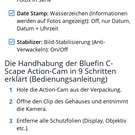
White-Balance:
Weiß-Abgleich: Auto,
Daylight (Tageslicht), Cloudy (Wolkig),
Tungsten
Self Timer:
Selbstauslöser: Off, 2 oder 10
Sekunden, Double (Doppelaufnahme)
Photo Burst:
Serien-Bild: Off, 3, 5 oder 10
Fotos in Serie
Date Stamp:
Wasserzeichen
(Informationen werden auf Fotos
angezeigt): Off, nur Datum, Datum +
Uhrzeit
Stabilizer:
Bild-Stabilisierung (Anti-
Verwackeln): On/Off
Die Handhabung der Bluefin C-