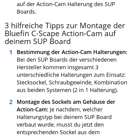
Schalte die Kamera jetzt ein, stelle Datum
sowie Uhrzeit ein und formatiere die
Micro-SD Karte über das Menü.
Jetzt kannst du den Modus (Video/Foto)
und die gewünschten Parameter
einstellen.
Die Kamera ist jetzt betriebsbereit…Wir
SUP Fans packen sie dann natürlich in das
wasserdichte Gehäuse und montieren sie
auf der Action-Cam Halterung des SUP
Boards.
3 hilfreiche Tipps zur Montage der
Bluefin C-Scape Action-Cam auf
deinem SUP Board
Bestimmung der Action-Cam
Halterungen:
Bei den SUP Boards der