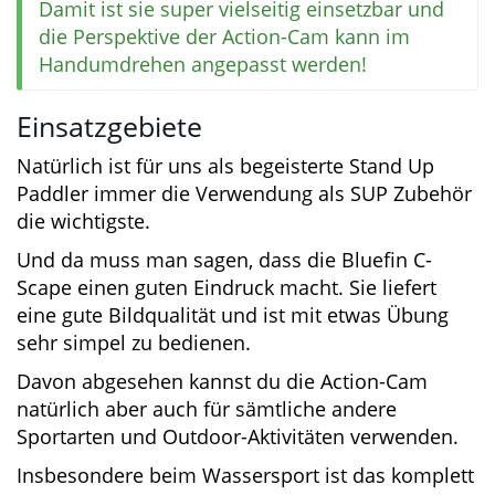
Gewinde in die Halterung schrauben und
den Aufnahme-Winkel einstellen.
Tipp:
Für SUP Boards mit Schraubgewinde-
Halterung finden wir die
Bluefin Universal-
Kamerahaltung
sehr praktisch. Sie besteht
aus einer hochwertigen, robusten
Aluminium-Legierung, wird mit 3
verschiedenen Schraub-Adaptern geliefert
und besitzt ein arretierbares Kugel-Gelenk.
Damit ist sie super vielseitig einsetzbar und
die Perspektive der Action-Cam kann im
Handumdrehen angepasst werden!
Einsatzgebiete
Natürlich ist für uns als begeisterte Stand Up
Paddler immer die Verwendung als SUP