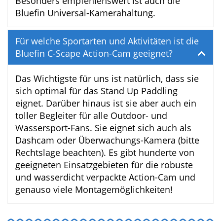
Ja, es gibt eine 1-jährige Garantie des
Herstellers auf die Action-Cam.
Passt die Bluefin C-Scape Action-Cam auch
auf mein SUP Board?
Ja, vorausgesetzt, dein SUP Board hat eine
Action-Cam Halterung. Im Lieferumfang
sind etliche Adapter, Standfüße und
Halterungen enthalten, so dass für jede
Variante das passende Montagezubehör
vorhanden ist. Besonders empfehlenswert
ist auch die Bluefin Universal-
Kamerahaltung.
Für welche Sportarten und Aktivitäten ist