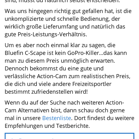
Die Bluefin C-Scape gehört, verglichen mit den
Flaggschiffen der namhaften Action-Cam
Herstellern, ohne Frage zu den günstigeren
Modellen.
Dennoch ist sie vielseitig einsetzbar und wenn
man sich erstmal mit der Bedienung und den
einzelnen Funktionen angefreundet hat, liefert
sie wirklich gute Aufnahmen.
Zu kritisieren sind aus unserer Sicht folgende
Punkte: keine Abdeckung der seitlichen
Anschlüsse, kein 4K, kein Bildstabilisator bei
Videos und allgemein keine Verzerrungs-
Korrektur. Wie wichtig diese Faktoren für dich
sind, musst du natürlich selbst entscheiden.
Was uns hingegen richtig gut gefallen hat, ist
die unkomplizierte und schnelle Bedienung, der