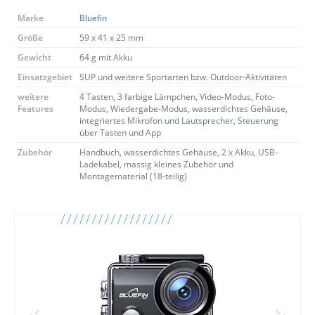
Marke
Bluefin
Größe
59 x 41 x 25 mm
Gewicht
64 g mit Akku
Einsatzgebiet
SUP und weitere Sportarten bzw. Outdoor-Aktivitäten
Jetzt Bluefin Angebote ansehen
weitere
4 Tasten, 3 farbige Lämpchen, Video-Modus, Foto-
Features
Modus, Wiedergabe-Modus, wasserdichtes
Gehäuse, integriertes Mikrofon und Lautsprecher,
Steuerung über Tasten und App
Zubehör
Handbuch, wasserdichtes Gehäuse, 2 x Akku, USB-
Ladekabel, massig kleines Zubehör und
Montagematerial (18-teilig)