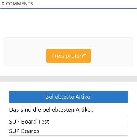
einem SUP-Board gemacht und
lerne seitdem ständig dazu. Ich freue mich
meine Erfahrungen zum Thema SUP mit
Euch zu teilen!
Hier erklären wir, wie wir uns finanzieren.
Abonnieren
0
COMMENTS