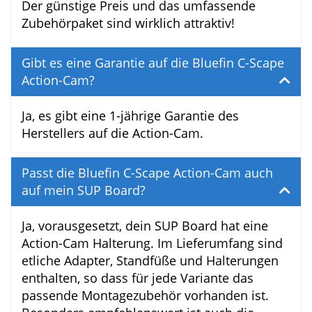
Ja, wir finden schon. Die Action-Cam macht
insgesamt in vielen Situationen einen guten
Job, vor allem für Schnappschüsse und
kurze Clips auf und vom SUP Board ist sie
sehr gut geeignet. Auch Unterwasser-
Aufnahmen sind mit dem wasserdichten
Gehäuse bis 30 m Tiefe möglich und
machen auch beim Schnorcheln und
Tauchen richtig Spaß. Ein genereller Ersatz
für eine Kompakt-Kamera oder das
Smartphone ist sie qualitativ natürlich
nicht, aber für actionreiche
Schnappschüsse und Videos ist sie optimal.
Der günstige Preis und das umfassende
Zubehörpaket sind wirklich attraktiv!
Gibt es eine Garantie auf die Bluefin C-
Scape Action-Cam?