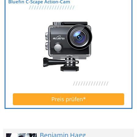
wirklich große Lieferumfang und natürlich das
gute Preis-Leistungs-Verhältnis.
Um es aber noch einmal klar zu sagen, die
Bluefin C-Scape ist kein GoPro-Killer…das kann
man zu diesem Preis unmöglich erwarten.
Dennoch bekommst du eine gute und
verlässliche Action-Cam zum realistischen
Preis, die dich und viele andere Freizeitsportler
bestimmt zufriedenstellen wird!
Wenn du auf der Suche nach weiteren Action-
Cam Alternativen bist, dann schau doch gerne
mal in unsere
Bestenliste
. Dort findest du
weitere Empfehlungen und Testberichte.
Bluefin C-Scape Action-Cam