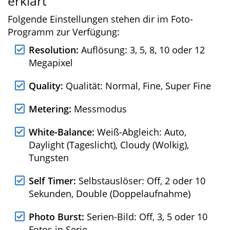
Date Stamp:
Wasserzeichen
(Informationen werden auf Videos
angezeigt): Off, nur Datum, Datum +
Uhrzeit
Die einzelnen Parameter und
Funktionen im Foto-Modus kurz
erklärt
Folgende Einstellungen stehen dir im Foto-
Programm zur Verfügung:
Resolution:
Auflösung: 3, 5, 8, 10 oder 12
Megapixel
Quality:
Qualität: Normal, Fine, Super Fine
Metering:
Messmodus