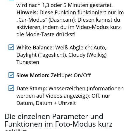
(60fps), 720p (30fps)
Video Quality:
Video-Qualität: Normal,
Fine, Super Fine
Seamless:
Schleifen-Aufnahme: neues
Video wird nach 1,3 oder 5 Minuten
gestartet.
Hinweis:
Diese Funktion
funktioniert nur im „Car-Modus“
(Dashcam): Diesen kannst du aktivieren,
indem du im Video-Modus kurz die Mode-
Taste drückst!
White-Balance:
Weiß-Abgleich: Auto,
Daylight (Tageslicht), Cloudy (Wolkig),
Tungsten
Slow Motion:
Zeitlupe: On/Off