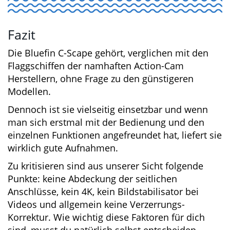
die Bluefin C-Scape Action-Cam geeignet?
Das Wichtigste für uns ist natürlich, dass
sie sich optimal für das Stand Up Paddling
eignet. Darüber hinaus ist sie aber auch ein
toller Begleiter für alle Outdoor- und
Wassersport-Fans. Sie eignet sich auch als
Dashcam oder Überwachungs-Kamera
(bitte Rechtslage beachten). Es gibt
hunderte von geeigneten Einsatzgebieten
für die robuste und wasserdicht verpackte
Action-Cam und genauso viele
Montagemöglichkeiten!
Fazit