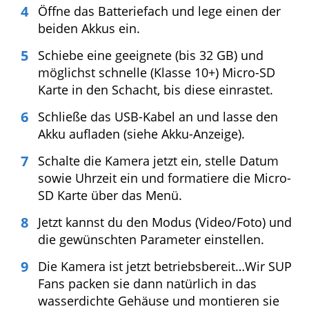
Scape Action-Cam in 9 Schritten
erklärt (Bedienungsanleitung)
Hole die Action-Cam aus der Verpackung.
Öffne den Clip des Gehäuses und
entnimmt die Kamera.
Entferne alle Schutzfolien (Display,
Objektiv etc.).
Öffne das Batteriefach und lege einen der
beiden Akkus ein.
Schiebe eine geeignete (bis 32 GB) und
möglichst schnelle (Klasse 10+) Micro-SD
Karte in den Schacht, bis diese einrastet.
Schließe das USB-Kabel an und lasse den
Akku aufladen (siehe Akku-Anzeige).