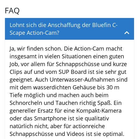
Bei der Beurteilung der Anschaffungskosten
und auch beim Vergleich der Leistungsfähigkeit
muss man natürlich berücksichtigen, dass die
Spitzenmodelle der sehr namhaften Hersteller
ein Vielfaches kosten.
Diesen Maßstab bei der Bluefin C-Scape
anzulegen, wäre als mehr als unfair.
Angesichts des humanen Preisschilds bietet
dieses Modell eine gute Qualität, so dass wir
hier auf jeden Fall von einem stimmigen Preis-
Leistungs-Verhältnis sprechen können.
FAQ
Lohnt sich die Anschaffung der Bluefin C-
Scape Action-Cam?