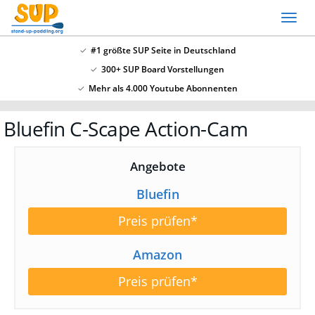
Skip
Toggl
to
naviga
main
#1 größte SUP Seite in Deutschland
content
300+ SUP Board Vorstellungen
x
Mehr als 4.000 Youtube Abonnenten
SSV: Große Bluefin Sonderangebote
Bluefin C-Scape Action-Cam
In unserem SUP Board Test 2024 haben wir alle
aktuellen Bluefin Boards getestet und waren
überzeugt! Aktuell gib es wieder große
Bluefin
Angebote
Sonderangebote hier
.
Bluefin
Preis prüfen*
Amazon
Preis prüfen*