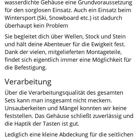
Zubehör die wichtigste.
Und da muss man sagen, dass die Bluefin C-
Scape einen guten Eindruck macht. Sie liefert
eine gute Bildqualität und ist mit etwas Übung
sehr simpel zu bedienen.
Davon abgesehen kannst du die Action-Cam
natürlich aber auch für sämtliche andere
Sportarten und Outdoor-Aktivitäten verwenden.
Insbesondere beim Wassersport ist das
komplett wasserdichte Gehäuse eine
Grundvoraussetzung für den sorglosen Einsatz.
Auch ein Einsatz beim Wintersport (Ski,
Snowboard etc.) ist dadurch überhaupt kein
Problem
Sie begleitet dich über Wellen, Stock und Stein
und hält deine Abenteuer für die Ewigkeit fest.