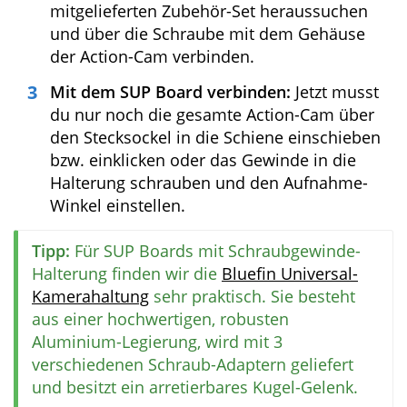
verschiedenen Hersteller kommen
insgesamt 3 unterschiedliche Halterungen
zum Einsatz: Stecksockel, Schraubgewinde,
Kombination aus beiden Systemen (2 in 1
Halterung).
Montage des Sockels am Gehäuse der
Action-Cam:
Je nachdem, welcher
Halterungstyp bei deinem SUP Board
verbaut wurde, musst du jetzt den
entsprechenden Sockel aus dem
mitgelieferten Zubehör-Set heraussuchen
und über die Schraube mit dem Gehäuse
der Action-Cam verbinden.
Mit dem SUP Board verbinden:
Jetzt musst
du nur noch die gesamte Action-Cam über
den Stecksockel in die Schiene
einschieben bzw. einklicken oder das