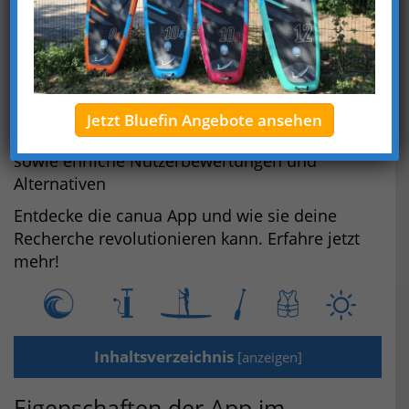
Möchtest du deine nächste Wassersport-Tour
unkompliziert und effizient planen?
Ob Stand Up Paddler oder Kanufahrer, mit der
canua App bist du auf dem aktuellen Stand.
In diesem Artikel erfährst du alles über die
Jetzt Bluefin Angebote ansehen
Funktionen und Eigenschaften dieser App,
sowie ehrliche Nutzerbewertungen und
Alternativen
Entdecke die canua App und wie sie deine
Recherche revolutionieren kann. Erfahre jetzt
mehr!
Inhaltsverzeichnis
[
anzeigen
]
Eigenschaften der App im