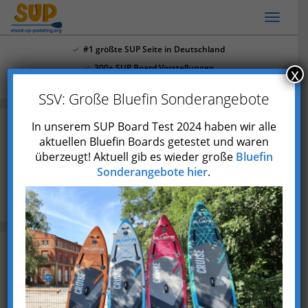
Skip
Toggl
to
naviga
main
#1 größte SUP Seite in Deutschland
content
300+ SUP Board Vorstellungen
x
Mehr als 4.000 Youtube Abonnenten
SSV: Große Bluefin Sonderangebote
In unserem SUP Board Test 2024 haben wir alle
aktuellen Bluefin Boards getestet und waren
überzeugt! Aktuell gib es wieder große
Bluefin
Canua App Review
Sonderangebote hier
.
Blog
Canua App Review: die beste Art Recherche zu
betreiben?
Zuletzt aktualisiert am 27. Mai 2023