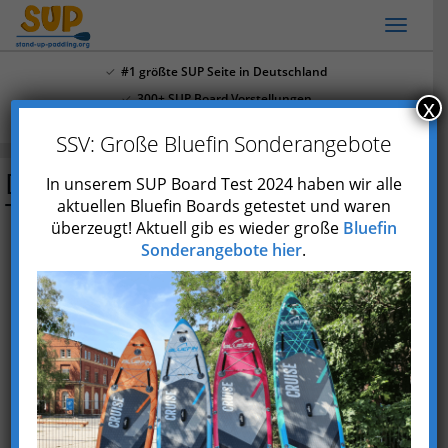
Skip
Toggl
to
naviga
main
#1 größte SUP Seite in Deutschland
content
300+ SUP Board Vorstellungen
x
Mehr als 4.000 Youtube Abonnenten
SSV: Große Bluefin Sonderangebote
Decathlon Itiwit SUP Rucksack-
In unserem SUP Board Test 2024 haben wir alle
Trolley
aktuellen Bluefin Boards getestet und waren
überzeugt! Aktuell gib es wieder große
Bluefin
Sonderangebote hier
.
Preis prüfen*
Marke
Decathlon
Größe
95 x 48 x 25 cm
Gewicht
2,6 kg
weitere
3-fach Nutzung: SUP Rucksack, SUP Trolley, SUP
Features
Reisekoffer; leicht gepolsterte und verstellbare Rucksack-