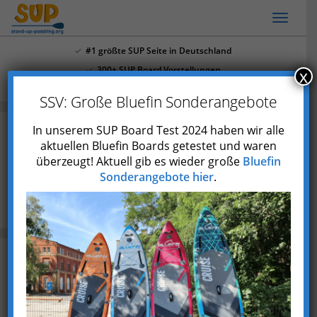
Skip
Toggl
to
naviga
main
#1 größte SUP Seite in Deutschland
content
300+ SUP Board Vorstellungen
x
Mehr als 4.000 Youtube Abonnenten
SSV: Große Bluefin Sonderangebote
In unserem SUP Board Test 2024 haben wir alle
aktuellen Bluefin Boards getestet und waren
25 Balance Board Übungen für alle
überzeugt! Aktuell gib es wieder große
Bluefin
Körperpartien
Sonderangebote hier
.
Blog
25 Balance Board Übungen für alle Körperpartien
(mit PDF)
Zuletzt aktualisiert am 21. September 2023