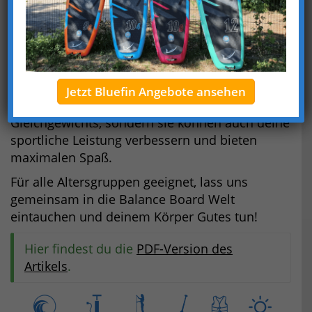
Bist du bereit, deinen gesamten Körper auf
effektivste Weise zu trainieren?
Entdecke 25 Balance Board Übungen für alle
Körperpartien!
Balance Boards
sind nicht nur ideale
Jetzt Bluefin Angebote ansehen
Trainingsgeräte zum Lernen und Halten des
Gleichgewichts, sondern sie können auch deine
sportliche Leistung verbessern und bieten
maximalen Spaß.
Für alle Altersgruppen geeignet, lass uns
gemeinsam in die Balance Board Welt
eintauchen und deinem Körper Gutes tun!
Hier findest du die
PDF-Version des
Artikels
.