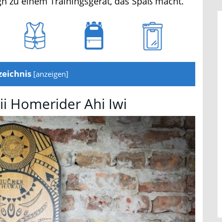
 zu einem Trainingsgerät, das Spaß macht.
eichnis
[
anzeigen
]
i Homerider Ahi Iwi