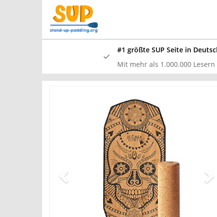
Skip
to
main
content
#1 größte SUP Seite in Deutsc
Mit mehr als 1.000.000 Lesern /
In unserem
und waren