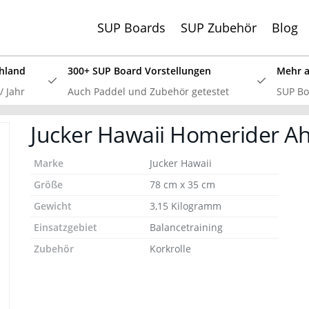
SUP Boards
SUP Zubehör
Blog
hland
300+ SUP Board Vorstellungen
Mehr al
 Jahr
Auch Paddel und Zubehör getestet
SUP Boa
SSV: Große Bluefin Sonderangebote
Jucker Hawaii Homerider Ahi
 SUP Board Test 2024 haben wir alle aktuellen Bluefin Boar
 überzeugt! Aktuell gib es wieder große
Bluefin Sonderange
Marke
Jucker Hawaii
Größe
78 cm x 35 cm
Gewicht
3,15 Kilogramm
Einsatzgebiet
Balancetraining
Zubehör
Korkrolle