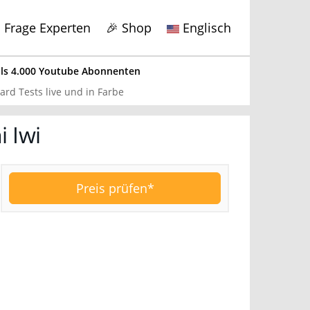
Frage Experten
🎉 Shop
Englisch
s 4.000 Youtube Abonnenten
x
rd Tests live und in Farbe
 Iwi
ds getestet
bote hier
.
Preis prüfen*