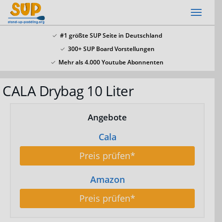
Skip
Toggl
to
naviga
main
#1 größte SUP Seite in Deutschland
content
300+ SUP Board Vorstellungen
x
Mehr als 4.000 Youtube Abonnenten
SSV: Große Bluefin Sonderangebote
CALA Drybag 10 Liter
In unserem SUP Board Test 2024 haben wir alle
aktuellen Bluefin Boards getestet und waren
überzeugt! Aktuell gib es wieder große
Bluefin
Angebote
Sonderangebote hier
.
Cala
Preis prüfen*
Amazon
Preis prüfen*