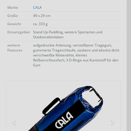
Marke
CALA
Größe
49 x 29 cm
Gewicht
ca. 333 g
Einsatzgebiet
Stand Up Paddling, weitere Sportarten und
Outdooraktivitäten
Jetzt Bluefin Angebote ansehen
weitere
aufgedruckte Anleitung, verstellbarer Tragegurt,
Features
gummierte Trageschlaufe, saubere und absolut dicht
verschweißte Klebenähte, kleines
Reißverschlussfach, 3 D-Ringe aus Kunststoff für den
Gurt