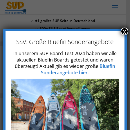
Skip
Toggl
to
naviga
main
#1 größte SUP Seite in Deutschland
content
300+ SUP Board Vorstellungen
x
Mehr als 4.000 Youtube Abonnenten
SSV: Große Bluefin Sonderangebote
In unserem SUP Board Test 2024 haben wir alle
aktuellen Bluefin Boards getestet und waren
überzeugt! Aktuell gib es wieder große
Bluefin
Die 20 größten Seen in Europa
Sonderangebote hier
.
Blog
Die 20 größten Seen in Europa (mit Fotos)
Zuletzt aktualisiert am 12. Dezember 2023
Europa ist nicht nur für seine beeindruckenden