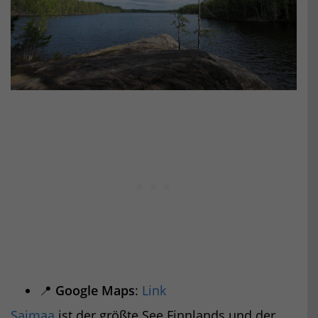
📍
Google Maps
:
Link
Saimaa
ist der größte See Finnlands und der