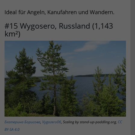
Ideal für Angeln, Kanufahren und Wandern.
#15 Wygosero, Russland (1,143
km²)
Екатерина Борисова
,
Vygozero06
, Scaling by stand-up-paddling.org,
CC
BY-SA 4.0