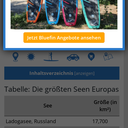
Gebirge, Schlösser und kulturellen
Sehenswürdigkeiten bekannt.
Der Kontinent ist auch die Heimat einiger der
größten Seen.
Schweden, Finnland, Russland oder in der
Jetzt Bluefin Angebote ansehen
Ukraine – das sind die größten Seen Europas.
Inhaltsverzeichnis
[
anzeigen
]
Tabelle: Die größten Seen Europas
Größe (in
See
km²)
Ladogasee, Russland
17,700